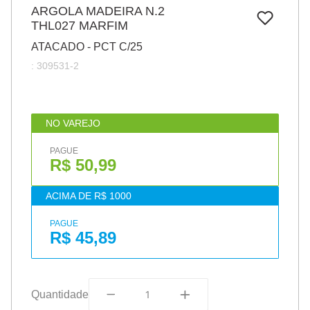
7
º
ARGOLA MADEIRA N.2
pincel
THL027 MARFIM
8
º
cola
ATACADO - PCT C/25
9
º
barbante
:
309531-2
10
º
fita
NO VAREJO
PAGUE
R$ 50,99
ACIMA DE R$ 1000
PAGUE
R$ 45,89
Quantidade