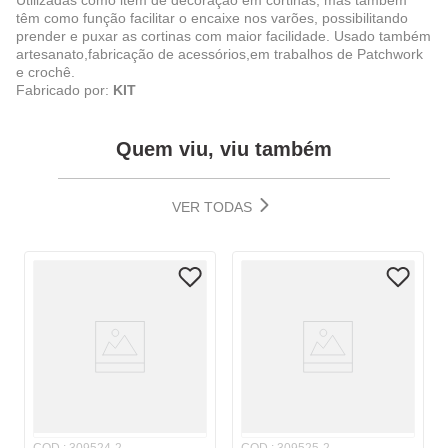
Utilizadas como item de decoração em cortinas, mas também
têm como função facilitar o encaixe nos varões, possibilitando
prender e puxar as cortinas com maior facilidade. Usado também
artesanato,fabricação de acessórios,em trabalhos de Patchwork
e crochê.
Fabricado por:
KIT
Quem viu, viu também
VER TODAS