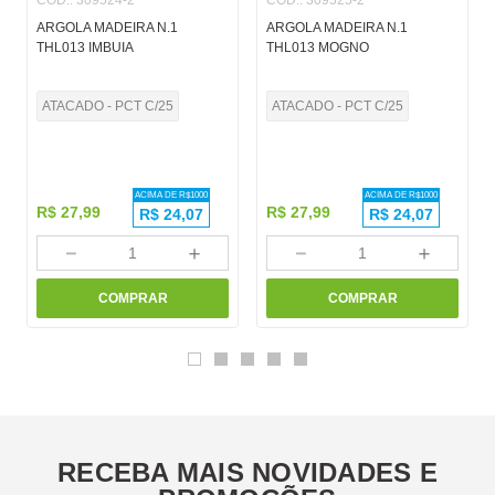
COD.
:
309524-2
COD.
:
309525-2
ARGOLA MADEIRA N.1
ARGOLA MADEIRA N.1
THL013 IMBUIA
THL013 MOGNO
ATACADO - PCT C/25
ATACADO - PCT C/25
ACIMA DE R$
1000
ACIMA DE R$
1000
R$
27
,
99
R$
27
,
99
R$
24,07
R$
24,07
－
＋
－
＋
COMPRAR
COMPRAR
RECEBA MAIS NOVIDADES E