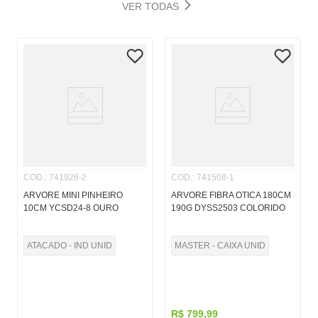
VER TODAS
COD.
:
741926-2
COD.
:
741508-1
ARVORE MINI PINHEIRO
ARVORE FIBRA OTICA 180CM
10CM YCSD24-8 OURO
190G DYSS2503 COLORIDO
ATACADO - IND UNID
MASTER - CAIXA UNID
R$
799
,
99