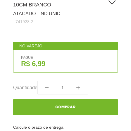
7
º
10CM BRANCO
pincel
ATACADO - IND UNID
8
º
cola
:
741928-2
9
º
barbante
10
º
fita
NO VAREJO
PAGUE
R$ 6,99
Quantidade
COMPRAR
Calcule o prazo de entrega