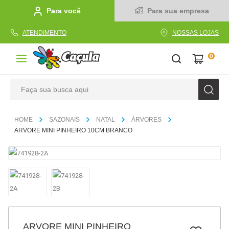
Para você
Para sua empresa
ATENDIMENTO
NOSSAS LOJAS
0
Faça sua busca aqui
TERMOS MAIS BUSCADOS
SAZONAIS
NATAL
ÁRVORES
1
º
caderno
ARVORE MINI PINHEIRO 10CM BRANCO
2
º
linha
3
º
caneta
4
º
tecido
5
º
caixa
6
º
papel
ARVORE MINI PINHEIRO