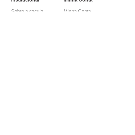
Sobre a caçula
Minha Conta
Lojas
Pedidos
Trabalhe Conosco
Verificada por