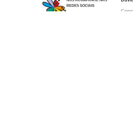
NOS ACOMPANHE NAS
REDES SOCIAIS
Como 
Dúvid
Troca
Polít
Conhe
Siga 
What
Formas de pagamento