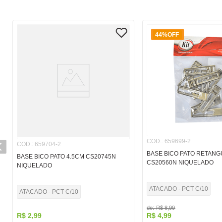
44%
OFF
COD.
:
659699-2
COD.
:
659704-2
BASE BICO PATO RETAN
BASE BICO PATO 4.5CM CS20745N
CS20560N NIQUELADO
NIQUELADO
ATACADO - PCT C/10
ATACADO - PCT C/10
de:
R$
8
,
99
R$
2
,
99
R$
4
,
99