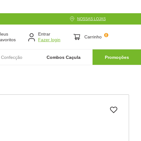
NOSSAS LOJAS
Meus
Entrar
0
Carrinho
avoritos
 Confecção
Combos Caçula
Promoções