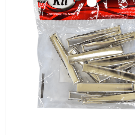
8
º
cola
9
º
barbante
10
º
pasta