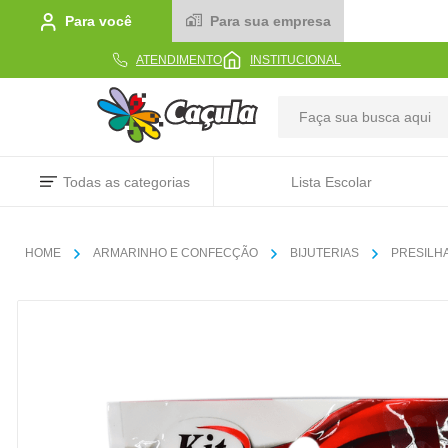
Para você
Para sua empresa
ATENDIMENTO
INSTITUCIONAL
TERMOS MAIS BUSCADOS
Todas as categorias
Lista Escolar
1
º
caderno
2
º
linha
ARMARINHO E CONFECÇÃO
BIJUTERIAS
PRESILH
3
º
caneta
4
º
tecido
5
º
caixa
6
º
pincel
7
º
papel