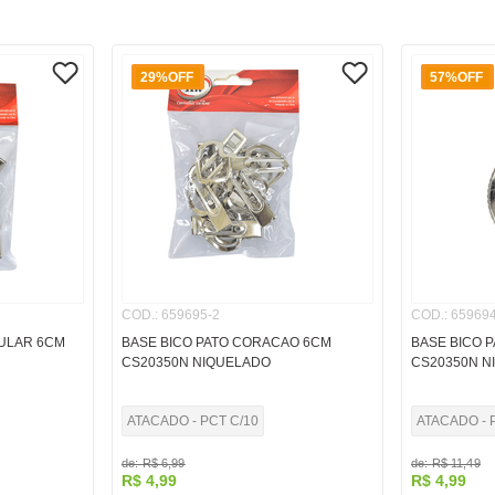
29%
OFF
57%
OFF
COD.
:
659695-2
COD.
:
659694
GULAR 6CM
BASE BICO PATO CORACAO 6CM
BASE BICO 
CS20350N NIQUELADO
CS20350N N
ATACADO - PCT C/10
ATACADO - 
de:
R$
6
,
99
de:
R$
11
,
49
R$
4
,
99
R$
4
,
99