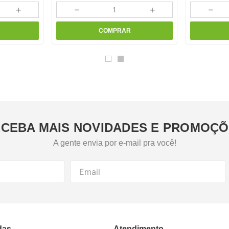
＋
－
＋
－
COMPRAR
CEBA MAIS NOVIDADES E PROMOÇ
A gente envia por e-mail pra você!
das
Atendimento