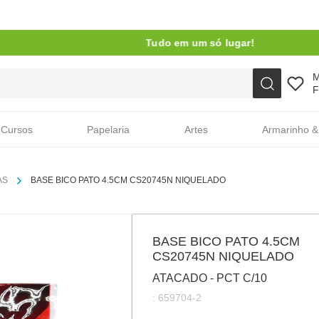
Tudo em um só lugar!
Faça sua busca aqui
F
Cursos
Papelaria
Artes
Armarinho &
AS
BASE BICO PATO 4.5CM CS20745N NIQUELADO
BASE BICO PATO 4.5CM
CS20745N NIQUELADO
ATACADO - PCT C/10
:
659704-2