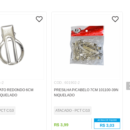
-2
COD.
:
601902-2
PATO REDONDO 6CM
PRESILHA P/CABELO 7CM 101100-39N
IQUELADO
NIQUELADO
PCT C/10
ATACADO - PCT C/10
ACIMA DE R$
1000
R$
3
,
99
R$
3,03