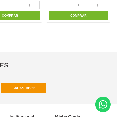
＋
－
＋
COMPRAR
COMPRAR
ÕES
CADASTRE-SE
Institucional
Minha Conta