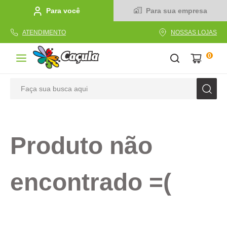
Para você
Para sua empresa
ATENDIMENTO
NOSSAS LOJAS
0
Faça sua busca aqui
TERMOS MAIS BUSCADOS
1
º
caderno
Produto não
2
º
linha
3
º
caneta
encontrado =(
4
º
tecido
5
º
caixa
6
º
pincel