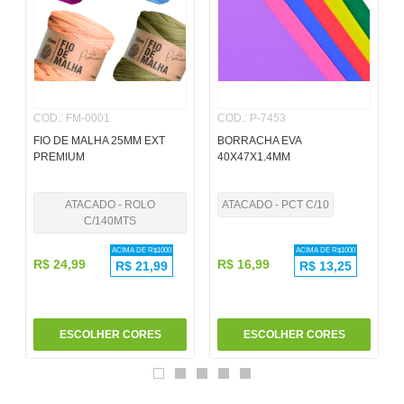
6
º
pincel
7
º
papel
8
º
cola
COD.
:
FM-0001
COD.
:
P-7453
9
º
barbante
FIO DE MALHA 25MM EXT
BORRACHA EVA
10
º
havaianas
PREMIUM
40X47X1.4MM
ATACADO - ROLO
ATACADO - PCT C/10
C/140MTS
ACIMA DE R$
1000
ACIMA DE R$
1000
R$
24
,
99
R$
16
,
99
R$
21,99
R$
13,25
ESCOLHER CORES
ESCOLHER CORES