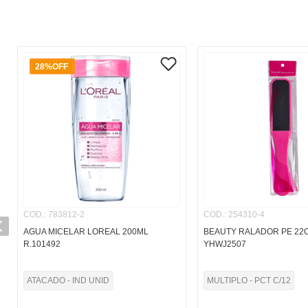
28%
OFF
COD.
:
783812-2
COD.
:
254310-4
AGUA MICELAR LOREAL 200ML
BEAUTY RALADOR PE 22
R.101492
YHWJ2507
ATACADO - IND UNID
MULTIPLO - PCT C/12