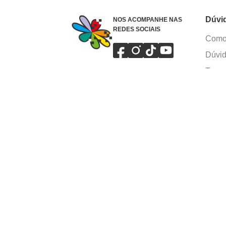
Dúvi
NOS ACOMPANHE NAS
REDES SOCIAIS
Como 
Dúvid
Troca
Polít
Conhe
Siga 
What
Formas de pagamento