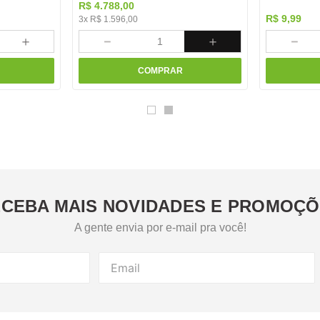
R$
4
.
788
,
00
R$
9
,
99
3
x
R$
1
.
596
,
00
＋
－
＋
－
COMPRAR
CEBA MAIS NOVIDADES E PROMOÇ
A gente envia por e-mail pra você!