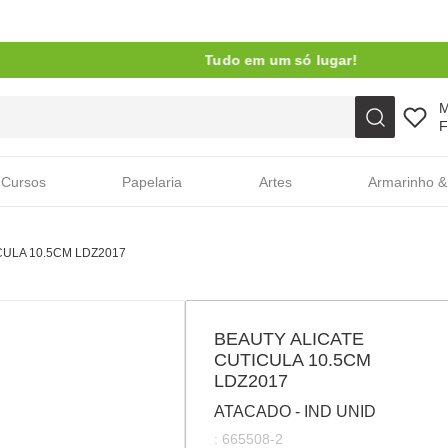
Tudo em um só lugar!
Faça sua busca aqui
F
Cursos
Papelaria
Artes
Armarinho &
CULA 10.5CM LDZ2017
BEAUTY ALICATE
CUTICULA 10.5CM
LDZ2017
ATACADO - IND UNID
:
665508-2