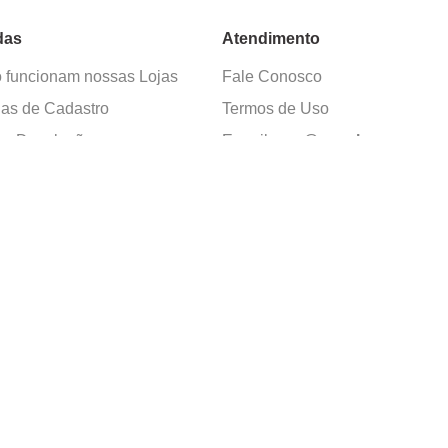
das
Atendimento
funcionam nossas Lojas
Fale Conosco
as de Cadastro
Termos de Uso
 e Devolução
E-mail:
sac@cacula
.
com
ica de Privacidade
Telefone:
4020
-
0220
ça nossos cursos
Horário SAC:
nosso canal no
Seg. a Sex. 08:30 às 17:45
sapp
(exceto feriados)