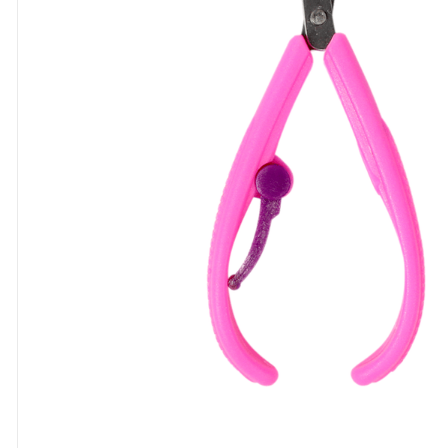
8
º
cola
9
º
barbante
10
º
pasta