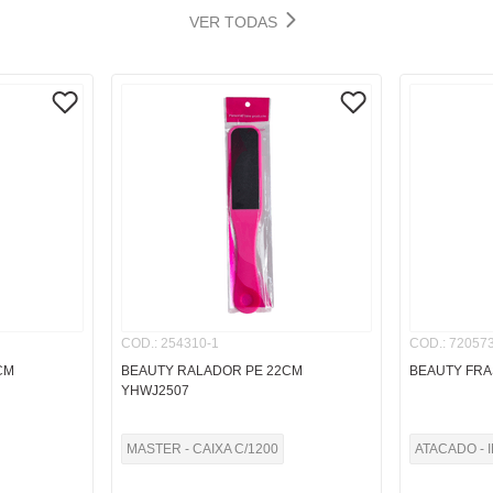
VER TODAS
COD.
:
254310-1
COD.
:
720573
CM
BEAUTY RALADOR PE 22CM
BEAUTY FRA
YHWJ2507
MASTER - CAIXA C/1200
ATACADO - 