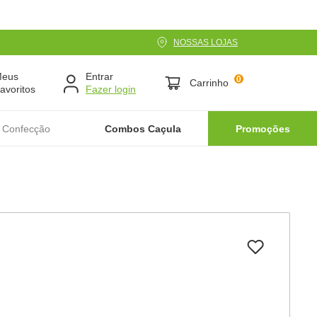
NOSSAS LOJAS
Meus
Entrar
0
Carrinho
avoritos
 Confecção
Combos Caçula
Promoções