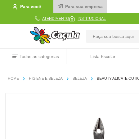
Para você
Para sua empresa
ATENDIMENTO
INSTITUCIONAL
TERMOS MAIS BUSCADOS
Todas as categorias
Lista Escolar
1
º
caderno
2
º
linha
HIGIENE E BELEZA
BELEZA
BEAUTY ALICATE CUTI
3
º
caneta
4
º
tecido
5
º
caixa
6
º
pincel
7
º
papel