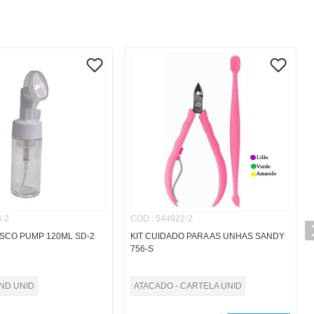
-2
COD.
:
544922-2
SCO PUMP 120ML SD-2
KIT CUIDADO PARA AS UNHAS SANDY
756-S
IND UNID
ATACADO - CARTELA UNID