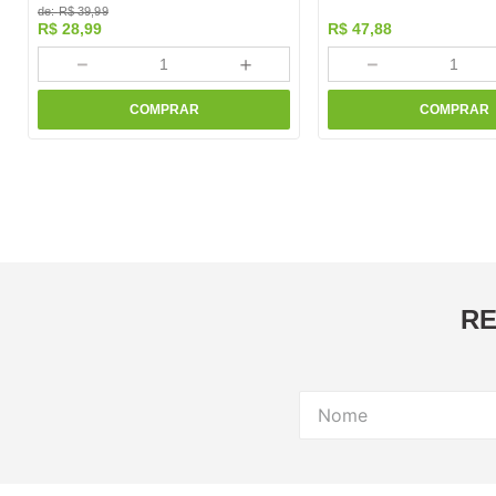
de:
R$
39
,
99
R$
28
,
99
R$
47
,
88
－
＋
－
COMPRAR
COMPRAR
RE