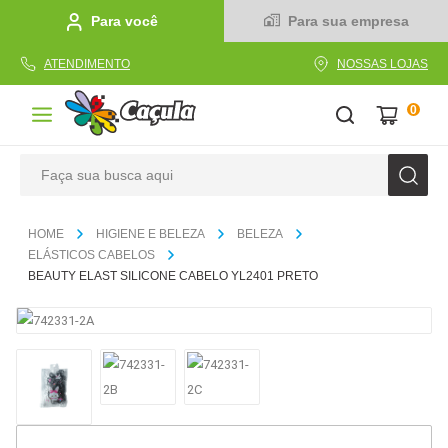
Para você
Para sua empresa
ATENDIMENTO
NOSSAS LOJAS
0
Faça sua busca aqui
TERMOS MAIS BUSCADOS
HIGIENE E BELEZA
BELEZA
1
º
caderno
ELÁSTICOS CABELOS
BEAUTY ELAST SILICONE CABELO YL2401 PRETO
2
º
linha
3
º
caneta
4
º
tecido
5
º
caixa
6
º
pincel