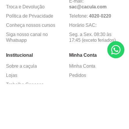
E-mail:
Troca e Devolução
sac@cacula
.
com
Política de Privacidade
Telefone:
4020
-
0220
Conheça nossos cursos
Horário SAC:
Siga nosso canal no
Seg. a Sex. 08:30 às
Whatsapp
17:45 (exceto feriados)
Institucional
Minha Conta
Sobre a caçula
Minha Conta
Lojas
Pedidos
Trabalhe Conosco
Formas de pagamento