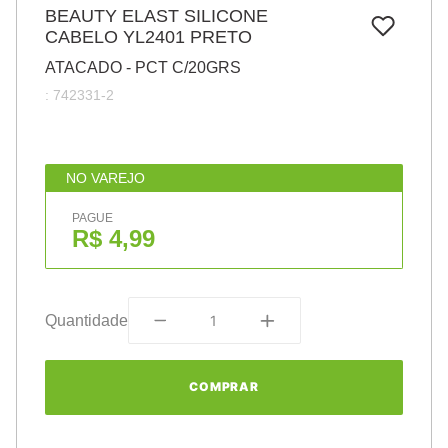
7
º
BEAUTY ELAST SILICONE
papel
CABELO YL2401 PRETO
8
º
cola
ATACADO - PCT C/20GRS
9
º
barbante
:
742331-2
10
º
pasta
NO VAREJO
PAGUE
R$ 4,99
Quantidade
COMPRAR