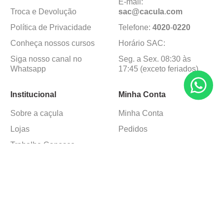
E-mail:
Troca e Devolução
sac@cacula
.
com
Política de Privacidade
Telefone:
4020
-
0220
Conheça nossos cursos
Horário SAC:
Siga nosso canal no
Seg. a Sex. 08:30 às
Whatsapp
17:45 (exceto feriados)
Institucional
Minha Conta
Sobre a caçula
Minha Conta
Lojas
Pedidos
Trabalhe Conosco
Formas de pagamento