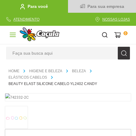
Para você
Para sua empresa
ATENDIMENTO
NOSSAS LOJAS
0
Faça sua busca aqui
TERMOS MAIS BUSCADOS
HIGIENE E BELEZA
BELEZA
1
º
caderno
ELÁSTICOS CABELOS
BEAUTY ELAST SILICONE CABELO YL2402 CANDY
2
º
linha
3
º
caneta
4
º
tecido
5
º
caixa
6
º
papel