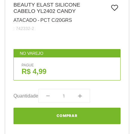
7
º
BEAUTY ELAST SILICONE
pincel
CABELO YL2402 CANDY
8
º
cola
ATACADO - PCT C/20GRS
9
º
barbante
:
742332-2
10
º
fita
NO VAREJO
PAGUE
R$ 4,99
Quantidade
COMPRAR