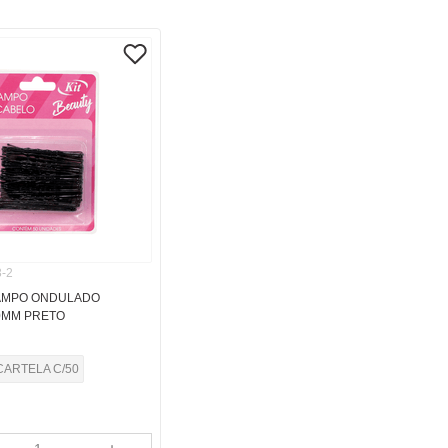
-2
AMPO ONDULADO
0MM PRETO
CARTELA C/50