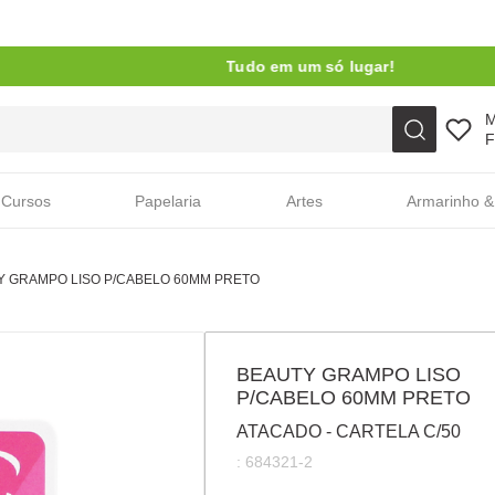
Tudo em um só lugar!
Faça sua busca aqui
F
Cursos
Papelaria
Artes
Armarinho &
Y GRAMPO LISO P/CABELO 60MM PRETO
BEAUTY GRAMPO LISO
P/CABELO 60MM PRETO
ATACADO - CARTELA C/50
:
684321-2