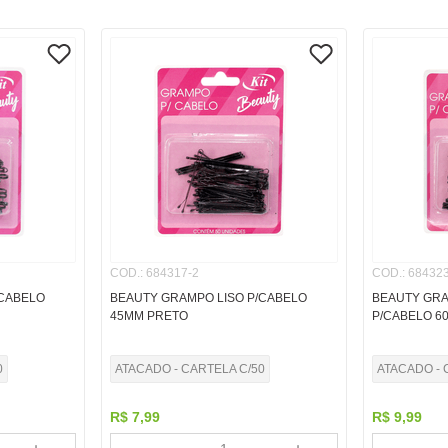
COD.
:
684317-2
COD.
:
684323
/CABELO
BEAUTY GRAMPO LISO P/CABELO
BEAUTY GR
45MM PRETO
P/CABELO 6
0
ATACADO - CARTELA C/50
ATACADO - 
R$
7
,
99
R$
9
,
99