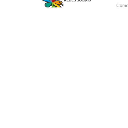
REDES SOCIAIS
Como 
Dúvid
Troca
Polít
Conhe
Siga 
What
Formas de pagamento
Ⓒ Copyright 1982-2025 Grupo Caçula - Parco P