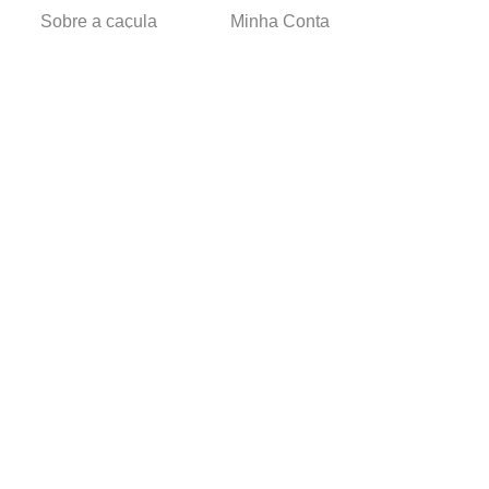
Sobre a caçula
Minha Conta
Lojas
Pedidos
Trabalhe Conosco
Verificada por
Powered by
Developed by