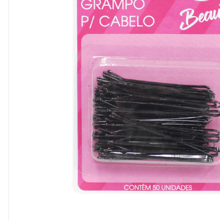
8
º
cola
9
º
barbante
10
º
pasta