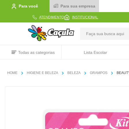
Para você
Para sua empresa
ATENDIMENTO
INSTITUCIONAL
TERMOS MAIS BUSCADOS
Todas as categorias
Lista Escolar
1
º
caderno
2
º
linha
HIGIENE E BELEZA
BELEZA
GRAMPOS
BEAUT
3
º
caneta
4
º
tecido
5
º
caixa
6
º
pincel
7
º
papel