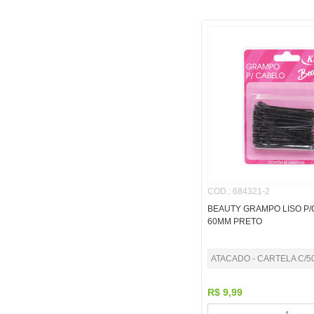
COD.
:
684321-2
BEAUTY GRAMPO LISO P
60MM PRETO
ATACADO - CARTELA C/5
R$
9
,
99