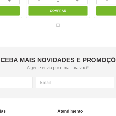
＋
－
＋
－
COMPRAR
CEBA MAIS NOVIDADES E PROMOÇ
A gente envia por e-mail pra você!
das
Atendimento