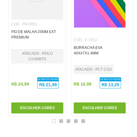
6
º
papel
7
º
pincel
COD.
:
FM-0001
8
º
cola
FIO DE MALHA 25MM EXT
PREMIUM
COD.
:
P-7453
9
º
barbante
BORRACHA EVA
10
º
fita
40X47X1.4MM
ATACADO - ROLO
C/140MTS
ATACADO - PCT C/10
ACIMA DE R$
1000
ACIMA DE R$
1000
R$
24
,
99
R$
16
,
99
R$
21,99
R$
13,25
ESCOLHER CORES
ESCOLHER CORES