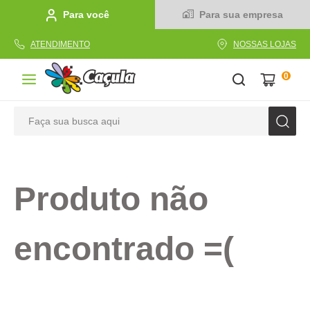
Para você
Para sua empresa
ATENDIMENTO
NOSSAS LOJAS
0
Faça sua busca aqui
TERMOS MAIS BUSCADOS
1
º
caderno
Produto não
2
º
linha
3
º
caneta
encontrado =(
4
º
tecido
5
º
caixa
6
º
papel