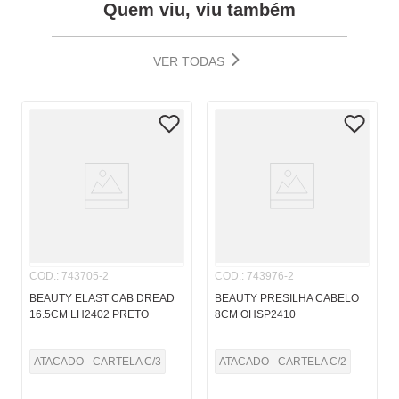
Quem viu, viu também
VER TODAS
COD.
:
743705-2
COD.
:
743976-2
BEAUTY ELAST CAB DREAD
BEAUTY PRESILHA CABELO
16.5CM LH2402 PRETO
8CM OHSP2410
ATACADO - CARTELA C/3
ATACADO - CARTELA C/2