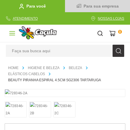
Para você
Para sua empresa
ATENDIMENTO
NOSSAS LOJAS
0
Faça sua busca aqui
TERMOS MAIS BUSCADOS
HIGIENE E BELEZA
BELEZA
1
º
caderno
ELÁSTICOS CABELOS
BEAUTY PIRANHA ESPIRAL 4.5CM SG2306 TARTARUGA
2
º
linha
3
º
caneta
4
º
tecido
5
º
caixa
6
º
papel