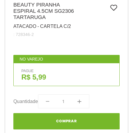
7
º
BEAUTY PIRANHA
pincel
ESPIRAL 4.5CM SG2306
8
º
cola
TARTARUGA
9
º
barbante
ATACADO - CARTELA C/2
:
728346-2
10
º
fita
NO VAREJO
PAGUE
R$ 5,99
Quantidade
COMPRAR