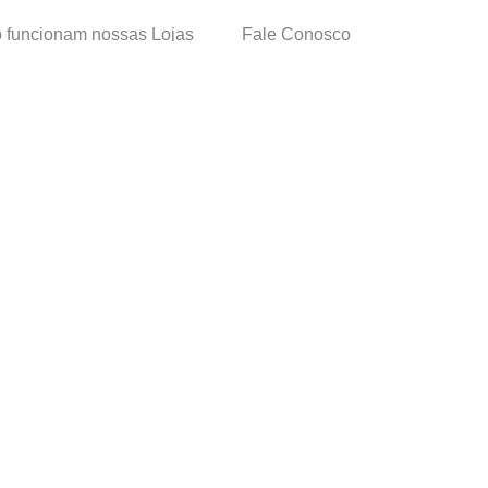
funcionam nossas Lojas
Fale Conosco
as de Cadastro
Termos de Uso
 e Devolução
E-mail:
sac@cacula
.
com
ica de Privacidade
Telefone:
4020
-
0220
ça nossos cursos
Horário SAC:
nosso canal no
Seg. a Sex. 08:30 às 17:45
sapp
(exceto feriados)