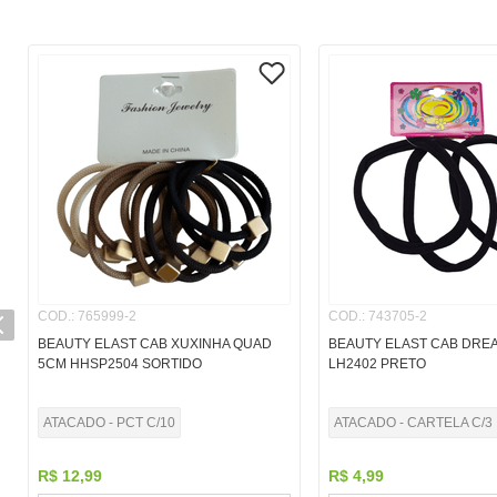
COD.
:
765999-2
COD.
:
743705-2
BEAUTY ELAST CAB XUXINHA QUAD
BEAUTY ELAST CAB DREA
5CM HHSP2504 SORTIDO
LH2402 PRETO
ATACADO - PCT C/10
ATACADO - CARTELA C/3
R$
12
,
99
R$
4
,
99