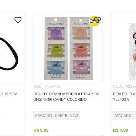
COD.
:
743974-2
COD.
:
742333
D 16.5CM
BEAUTY PIRANHA BORBOLETA 4.5CM
BEAUTY ELA
OHSP2406 CANDY COLORIDO
YL2403 A
ATACADO - CARTELA C/3
ATACADO - 
R$
9
,
99
R$
4
,
99