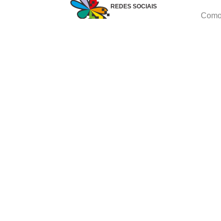
REDES SOCIAIS
Como 
Dúvid
Troca
Polít
Conhe
Siga 
What
Formas de pagamento