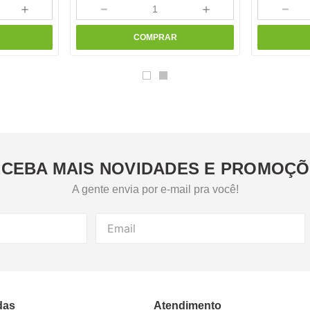
＋
－
＋
－
COMPRAR
CEBA MAIS NOVIDADES E PROMOÇ
A gente envia por e-mail pra você!
das
Atendimento