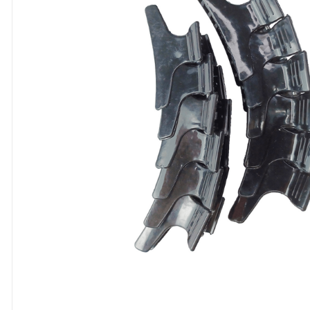
8
º
cola
9
º
barbante
10
º
fita