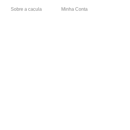
Sobre a caçula
Minha Conta
Lojas
Pedidos
Trabalhe Conosco
Verificada por