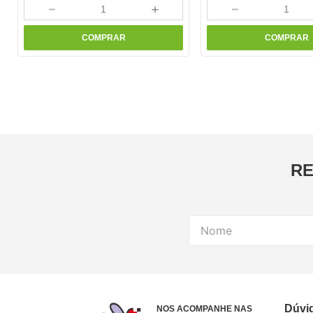
－
＋
－
COMPRAR
COMPRAR
RE
Dúvi
NOS ACOMPANHE NAS