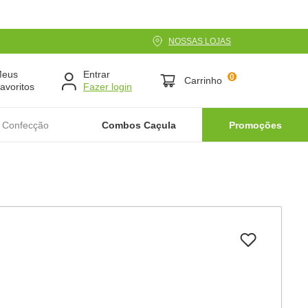
NOSSAS LOJAS
Meus
Entrar
0
Carrinho
avoritos
 Confecção
Combos Caçula
Promoções