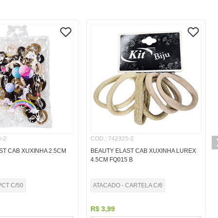
-2
COD.
:
742325-2
ST CAB XUXINHA 2.5CM
BEAUTY ELAST CAB XUXINHA LUREX
4.5CM FQ015 B
PCT C/50
ATACADO - CARTELA C/6
R$
3
,
99