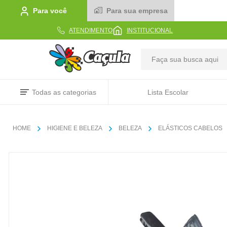
Para você
Para sua empresa
ATENDIMENTO
INSTITUCIONAL
TERMOS MAIS BUSCADOS
Todas as categorias
Lista Escolar
1
º
caderno
2
º
linha
HIGIENE E BELEZA
BELEZA
ELÁSTICOS CABELOS
3
º
caneta
4
º
tecido
5
º
caixa
6
º
papel
7
º
pincel