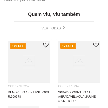
Fabricado por:
BICARBON
Quem viu, viu também
VER TODAS
14%
OFF
17%
OFF
COD.
:
778022-2
COD.
:
777873-2
REMOVEDOR KIN LIMP 500ML
SPRAY ODORIZADOR AR
R.600578
AGRADAVEL AQUAMARINE
400ML R.177