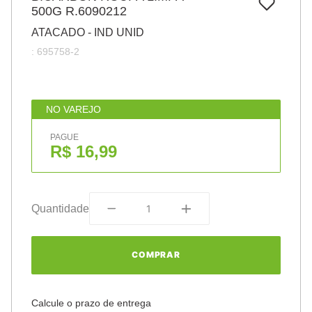
7
º
500G R.6090212
pincel
ATACADO - IND UNID
8
º
cola
:
695758-2
9
º
barbante
10
º
fita
NO VAREJO
PAGUE
R$ 16,99
Quantidade
COMPRAR
Calcule o prazo de entrega