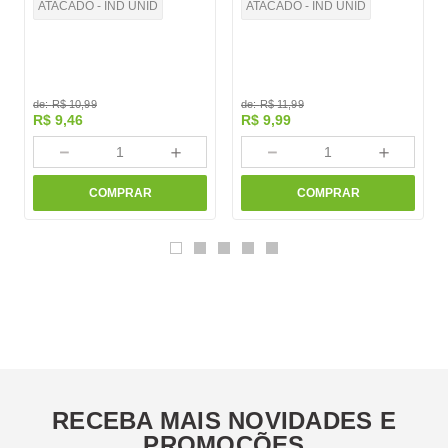
ATACADO - IND UNID
ATACADO - IND UNID
de:
R$
10
,
99
de:
R$
11
,
99
R$
9
,
46
R$
9
,
99
－
＋
－
＋
COMPRAR
COMPRAR
RECEBA MAIS NOVIDADES E
PROMOÇÕES