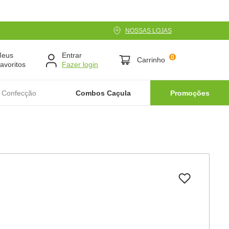
NOSSAS LOJAS
Meus
Entrar
0
Carrinho
avoritos
 Confecção
Combos Caçula
Promoções