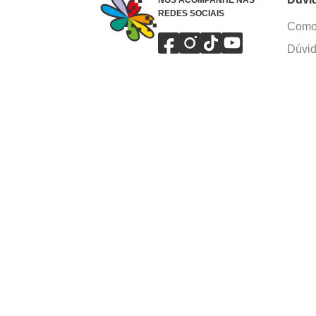
NOS ACOMPANHE NAS
REDES SOCIAIS
Como 
Dúvid
Troca
Polít
Conhe
Siga 
What
Formas de pagamento