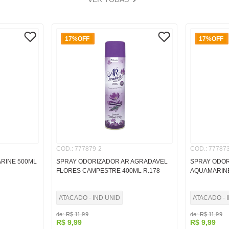
17%
OFF
17%
OFF
COD.
:
777879-2
COD.
:
777873
RINE 500ML
SPRAY ODORIZADOR AR AGRADAVEL
SPRAY ODOR
FLORES CAMPESTRE 400ML R.178
AQUAMARINE
ATACADO - IND UNID
ATACADO - 
de:
R$
11
,
99
de:
R$
11
,
99
R$
9
,
99
R$
9
,
99