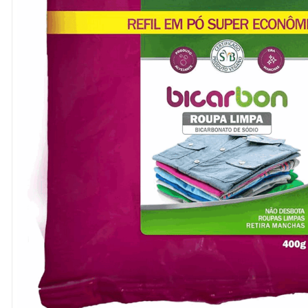
8
º
cola
9
º
barbante
10
º
pasta