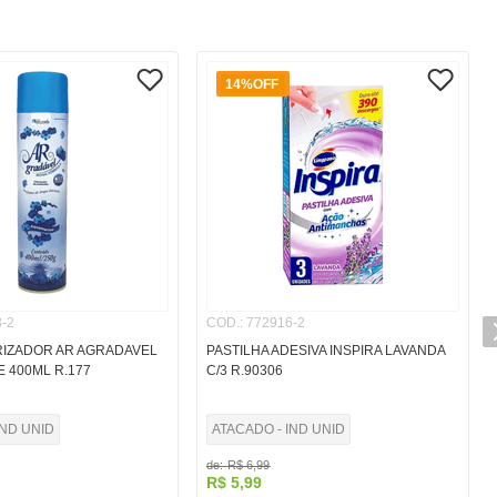
14%
OFF
-2
COD.
:
772916-2
IZADOR AR AGRADAVEL
PASTILHA ADESIVA INSPIRA LAVANDA
 400ML R.177
C/3 R.90306
IND UNID
ATACADO - IND UNID
de:
R$
6
,
99
R$
5
,
99