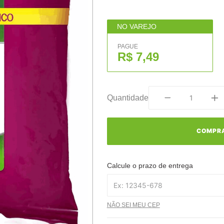
NO VAREJO
PAGUE
R$ 7,49
Quantidade
COMPR
Calcule o prazo de entrega
NÃO SEI MEU CEP