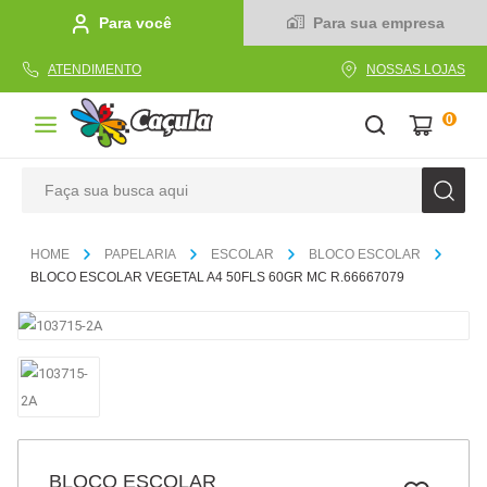
Para você
Para sua empresa
ATENDIMENTO
NOSSAS LOJAS
0
Faça sua busca aqui
TERMOS MAIS BUSCADOS
PAPELARIA
ESCOLAR
BLOCO ESCOLAR
1
º
caderno
BLOCO ESCOLAR VEGETAL A4 50FLS 60GR MC R.66667079
2
º
linha
3
º
caneta
4
º
tecido
5
º
caixa
6
º
papel
BLOCO ESCOLAR