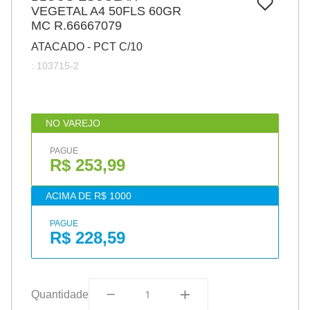
7
º
VEGETAL A4 50FLS 60GR
pincel
MC R.66667079
8
º
cola
ATACADO - PCT C/10
9
º
barbante
:
103715-2
10
º
fita
NO VAREJO
PAGUE
R$ 253,99
ACIMA DE R$ 1000
PAGUE
R$ 228,59
Quantidade