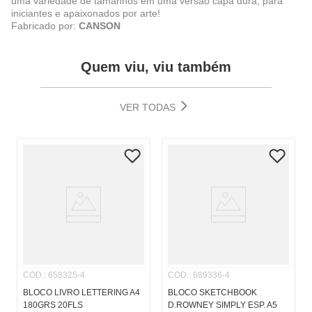
uma variedade de tamanhos em uma versão capa dura, para
iniciantes e apaixonados por arte!
Fabricado por:
CANSON
Quem viu, viu também
VER TODAS
COD.
:
658325-4
COD.
:
689336-4
BLOCO LIVRO LETTERING A4
BLOCO SKETCHBOOK
180GRS 20FLS
D.ROWNEY SIMPLY ESP. A5