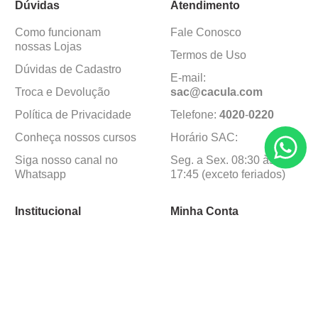
Dúvidas
Atendimento
Como funcionam
Fale Conosco
nossas Lojas
Termos de Uso
Dúvidas de Cadastro
E-mail:
Troca e Devolução
sac@cacula
.
com
Política de Privacidade
Telefone:
4020
-
0220
Conheça nossos cursos
Horário SAC:
Siga nosso canal no
Seg. a Sex. 08:30 às
Whatsapp
17:45 (exceto feriados)
Institucional
Minha Conta
Sobre a caçula
Minha Conta
Lojas
Pedidos
Trabalhe Conosco