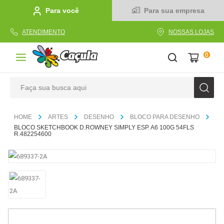
Para você
Para sua empresa
ATENDIMENTO
NOSSAS LOJAS
0
Faça sua busca aqui
TERMOS MAIS BUSCADOS
ARTES
DESENHO
BLOCO PARA DESENHO
1
º
caderno
BLOCO SKETCHBOOK D.ROWNEY SIMPLY ESP. A6 100G 54FLS
R.482254600
2
º
linha
3
º
caneta
4
º
tecido
5
º
caixa
6
º
papel