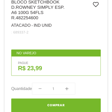
BLOCO SKETCHBOOK
7
º
pincel
D.ROWNEY SIMPLY ESP.
A6 100G 54FLS
8
º
cola
R.482254600
9
º
barbante
ATACADO - IND UNID
10
º
fita
:
689337-2
NO VAREJO
PAGUE
R$ 23,99
Quantidade
COMPRAR