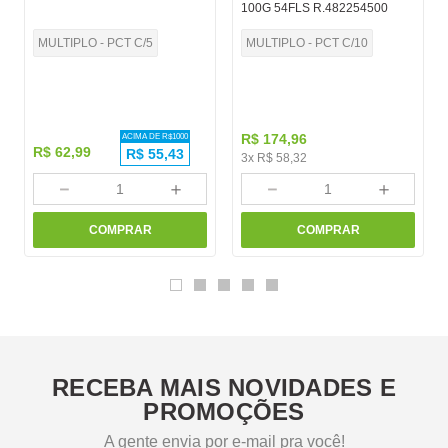
100G 54FLS R.482254500
MULTIPLO - PCT C/5
MULTIPLO - PCT C/10
R$
174
,
96
ACIMA DE R$
1000
R$
62
,
99
R$
55,43
3
x
R$
58
,
32
－
＋
－
＋
COMPRAR
COMPRAR
RECEBA MAIS NOVIDADES E
PROMOÇÕES
A gente envia por e-mail pra você!