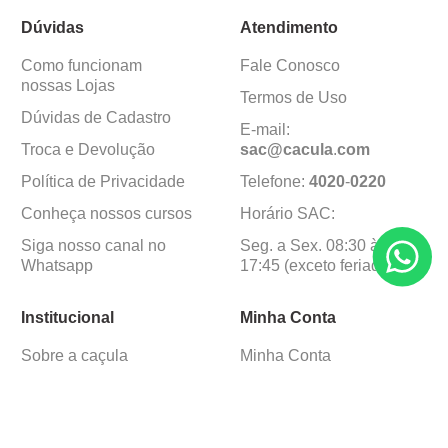
Dúvidas
Atendimento
Como funcionam
Fale Conosco
nossas Lojas
Termos de Uso
Dúvidas de Cadastro
E-mail:
Troca e Devolução
sac@cacula
.
com
Política de Privacidade
Telefone:
4020
-
0220
Conheça nossos cursos
Horário SAC:
Siga nosso canal no
Seg. a Sex. 08:30 às
Whatsapp
17:45 (exceto feriados)
Institucional
Minha Conta
Sobre a caçula
Minha Conta
Lojas
Pedidos
Trabalhe Conosco