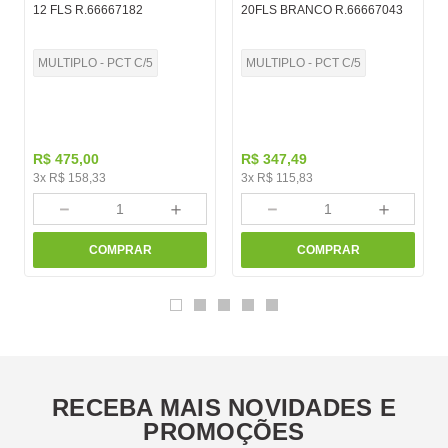
12 FLS R.66667182
20FLS BRANCO R.66667043
MULTIPLO - PCT C/5
MULTIPLO - PCT C/5
R$
475
,
00
R$
347
,
49
3
x
R$
158
,
33
3
x
R$
115
,
83
－
＋
－
＋
COMPRAR
COMPRAR
RECEBA MAIS NOVIDADES E
PROMOÇÕES