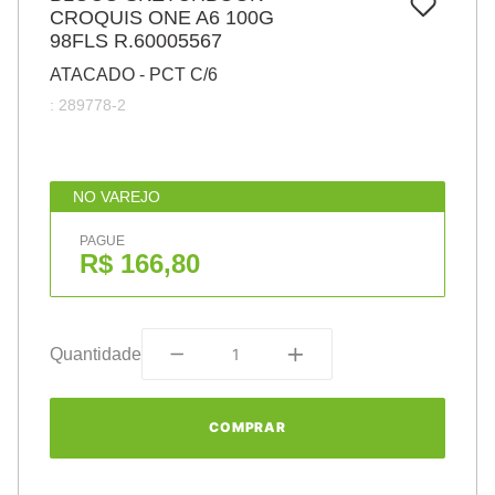
7
º
CROQUIS ONE A6 100G
papel
98FLS R.60005567
8
º
cola
ATACADO - PCT C/6
9
º
barbante
:
289778-2
10
º
pasta
NO VAREJO
PAGUE
R$ 166,80
Quantidade
COMPRAR