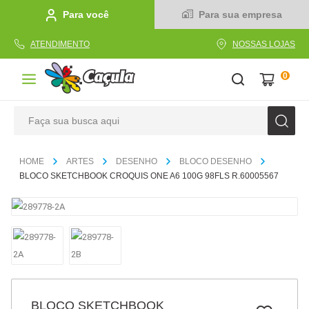
Para você
Para sua empresa
ATENDIMENTO
NOSSAS LOJAS
0
Faça sua busca aqui
TERMOS MAIS BUSCADOS
ARTES
DESENHO
BLOCO DESENHO
1
º
caderno
BLOCO SKETCHBOOK CROQUIS ONE A6 100G 98FLS R.60005567
2
º
linha
3
º
caneta
4
º
tecido
5
º
caixa
6
º
pincel
BLOCO SKETCHBOOK