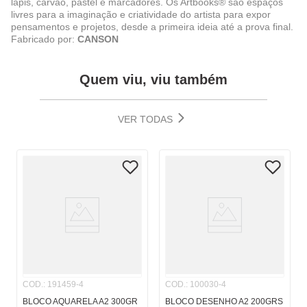
lápis, carvão, pastel e marcadores. Os Artbooks® são espaços
livres para a imaginação e criatividade do artista para expor
pensamentos e projetos, desde a primeira ideia até a prova final.
Fabricado por:
CANSON
Quem viu, viu também
VER TODAS
COD.
:
191459-4
COD.
:
100030-4
BLOCO AQUARELA A2 300GR
BLOCO DESENHO A2 200GRS