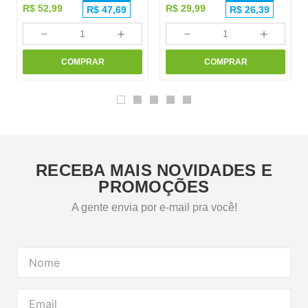
R$
52
,
99
R$
29
,
99
R$
47,69
R$
26,39
－
＋
－
＋
COMPRAR
COMPRAR
RECEBA MAIS NOVIDADES E
PROMOÇÕES
A gente envia por e-mail pra você!