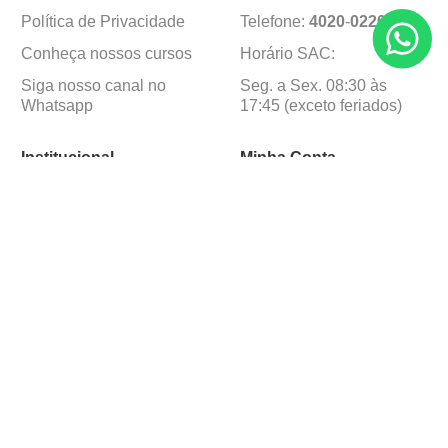
Política de Privacidade
Telefone:
4020
-
0220
Conheça nossos cursos
Horário SAC:
Siga nosso canal no
Seg. a Sex. 08:30 às
Whatsapp
17:45 (exceto feriados)
Institucional
Minha Conta
Sobre a caçula
Minha Conta
Lojas
Pedidos
Trabalhe Conosco
Formas de pagamento