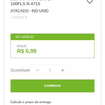
7
º
100FLS R.4715
papel
ATACADO - IND UNID
8
º
cola
:
679219-2
9
º
barbante
10
º
havaianas
NO VAREJO
PAGUE
R$ 5,99
Quantidade
COMPRAR
Calcule o prazo de entrega