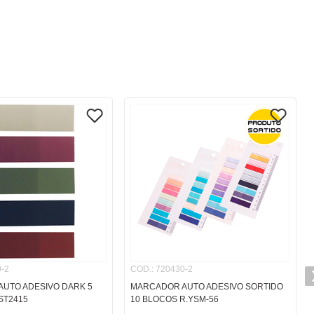
-2
COD.
:
720430-2
UTO ADESIVO DARK 5
MARCADOR AUTO ADESIVO SORTIDO
ST2415
10 BLOCOS R.YSM-56