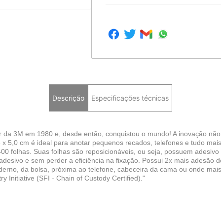
Descrição
Especificações técnicas
or da 3M em 1980 e, desde então, conquistou o mundo! A inovação não 
 3,8 x 5,0 cm é ideal para anotar pequenos recados, telefones e tudo m
400 folhas. Suas folhas são reposicionáveis, ou seja, possuem adesiv
 adesivo e sem perder a eficiência na fixação. Possui 2x mais adesão d
derno, da bolsa, próxima ao telefone, cabeceira da cama ou onde mais 
y Initiative (SFI - Chain of Custody Certified)."