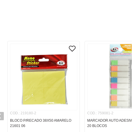
COD.
:
219180-2
COD.
:
759081-2
BLOCO P/RECADO 38X50 AMARELO
MARCADOR AUTO ADESI
21601 06
20 BLOCOS