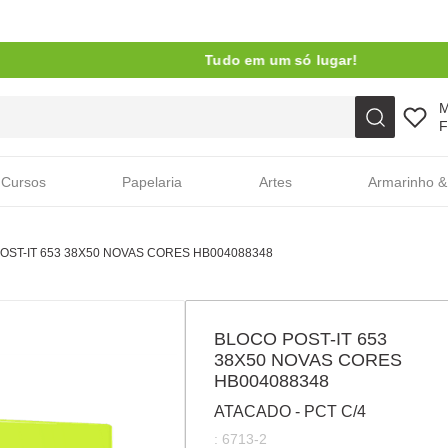
Tudo em um só lugar!
Faça sua busca aqui
F
Cursos
Papelaria
Artes
Armarinho &
OST-IT 653 38X50 NOVAS CORES HB004088348
BLOCO POST-IT 653
38X50 NOVAS CORES
HB004088348
ATACADO - PCT C/4
:
6713-2