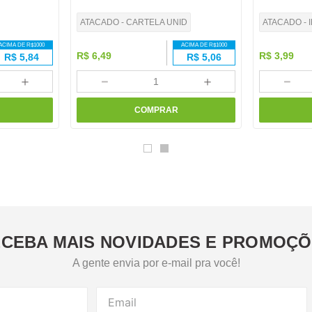
ATACADO - CARTELA UNID
ATACADO - 
ACIMA DE R$
1000
ACIMA DE R$
1000
R$
6
,
49
R$
3
,
99
R$
5,84
R$
5,06
＋
－
＋
－
COMPRAR
CEBA MAIS NOVIDADES E PROMOÇ
A gente envia por e-mail pra você!