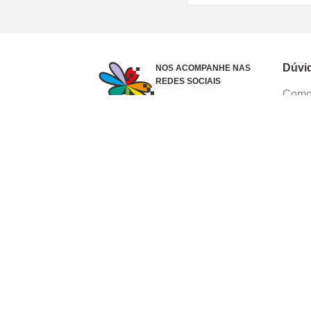
Dúvi
NOS ACOMPANHE NAS
REDES SOCIAIS
Como 
Dúvid
Troca
Polít
Conhe
Siga 
What
Formas de pagamento