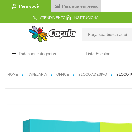
Para você
Para sua empresa
ATENDIMENTO
INSTITUCIONAL
TERMOS MAIS BUSCADOS
Todas as categorias
Lista Escolar
1
º
caderno
2
º
linha
PAPELARIA
OFFICE
BLOCO ADESIVO
BLOCO P
3
º
caneta
4
º
tecido
5
º
caixa
6
º
papel
7
º
pincel