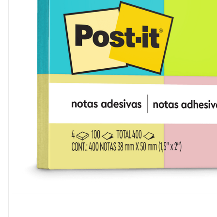
8
º
cola
9
º
barbante
10
º
fita