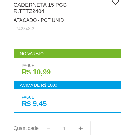
7
º
CADERNETA 15 PCS
papel
R.TTTZ2404
8
º
cola
ATACADO - PCT UNID
9
º
havaianas
:
742348-2
10
º
barbante
NO VAREJO
PAGUE
R$ 10,99
ACIMA DE R$ 1000
PAGUE
R$ 9,45
Quantidade