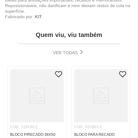
Ideais para anotações importantes, recados e memorandos.
Reposicionáveis, não danificam e nem deixam restos de cola na
superfície.
Fabricado por:
KIT
Quem viu, viu também
VER TODAS
COD.
:
219180-2
COD.
:
632863-2
BLOCO P/RECADO 38X50
BLOCO PARA RECADO