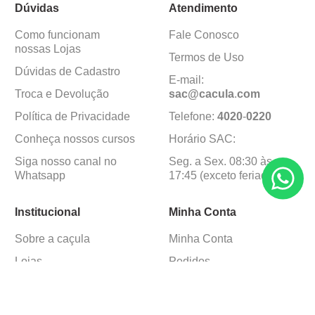
Dúvidas
Atendimento
Como funcionam
Fale Conosco
nossas Lojas
Termos de Uso
Dúvidas de Cadastro
E-mail:
Troca e Devolução
sac@cacula
.
com
Política de Privacidade
Telefone:
4020
-
0220
Conheça nossos cursos
Horário SAC:
Siga nosso canal no
Seg. a Sex. 08:30 às
Whatsapp
17:45 (exceto feriados)
Institucional
Minha Conta
Sobre a caçula
Minha Conta
Lojas
Pedidos
Trabalhe Conosco