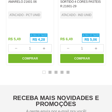
AMARELO 21601 06
SORTIDO 4 CORES PASTEIS
R.21601-29
ATACADO - PCT UNID
ATACADO - IND UNID
ACIMA DE R$
1000
ACIMA DE R$
1000
R$
5
,
49
R$
6
,
49
R$
4,28
R$
5,06
－
＋
－
＋
COMPRAR
COMPRAR
RECEBA MAIS NOVIDADES E
PROMOÇÕES
A gente envia por e-mail pra você!