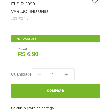
7
º
FLS R.2099
papel
VAREJO - IND UNID
8
º
cola
:
237027-3
9
º
barbante
10
º
pasta
NO VAREJO
PAGUE
R$ 6,90
Quantidade
COMPRAR
Calcule o prazo de entrega