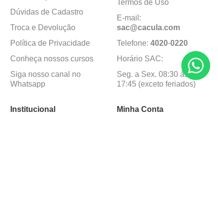
Termos de Uso
Dúvidas de Cadastro
E-mail:
Troca e Devolução
sac@cacula
.
com
Política de Privacidade
Telefone:
4020
-
0220
Conheça nossos cursos
Horário SAC:
Siga nosso canal no
Seg. a Sex. 08:30 às
Whatsapp
17:45 (exceto feriados)
Institucional
Minha Conta
Sobre a caçula
Minha Conta
Lojas
Pedidos
Trabalhe Conosco
Formas de pagamento