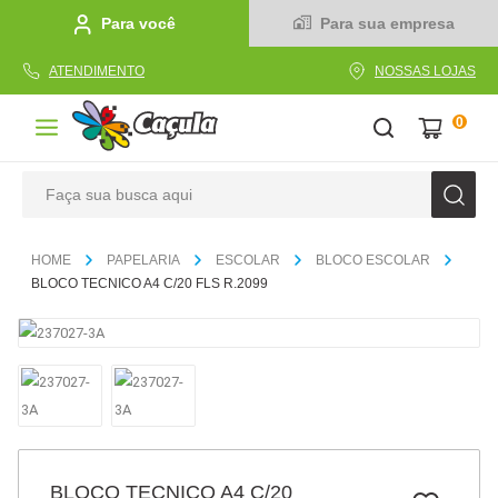
Para você
Para sua empresa
ATENDIMENTO
NOSSAS LOJAS
0
Faça sua busca aqui
TERMOS MAIS BUSCADOS
PAPELARIA
ESCOLAR
BLOCO ESCOLAR
1
º
caderno
BLOCO TECNICO A4 C/20 FLS R.2099
2
º
linha
3
º
caneta
4
º
tecido
5
º
caixa
6
º
pincel
BLOCO TECNICO A4 C/20