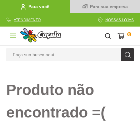
Para você
Para sua empresa
ATENDIMENTO
NOSSAS LOJAS
0
Faça sua busca aqui
TERMOS MAIS BUSCADOS
1
º
caderno
Produto não
2
º
linha
3
º
caneta
encontrado =(
4
º
tecido
5
º
caixa
6
º
pincel