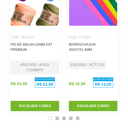
6
º
pincel
7
º
papel
8
º
cola
COD.
:
FM-0001
COD.
:
P-7453
9
º
barbante
FIO DE MALHA 25MM EXT
BORRACHA EVA
10
º
havaianas
PREMIUM
40X47X1.4MM
ATACADO - ROLO
ATACADO - PCT C/10
C/140MTS
ACIMA DE R$
1000
ACIMA DE R$
1000
R$
24
,
99
R$
16
,
99
R$
21,99
R$
13,25
ESCOLHER CORES
ESCOLHER CORES