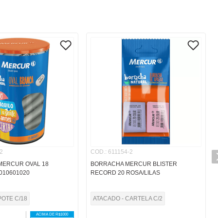
2
COD.
:
611154-2
MERCUR OVAL 18
BORRACHA MERCUR BLISTER
010601020
RECORD 20 ROSA/LILAS
POTE C/18
ATACADO - CARTELA C/2
ACIMA DE R$
1000