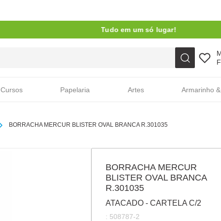
Tudo em um só lugar!
Faça sua busca aqui
F
Cursos
Papelaria
Artes
Armarinho &
BORRACHA MERCUR BLISTER OVAL BRANCA R.301035
BORRACHA MERCUR
BLISTER OVAL BRANCA
R.301035
ATACADO - CARTELA C/2
:
508787-2