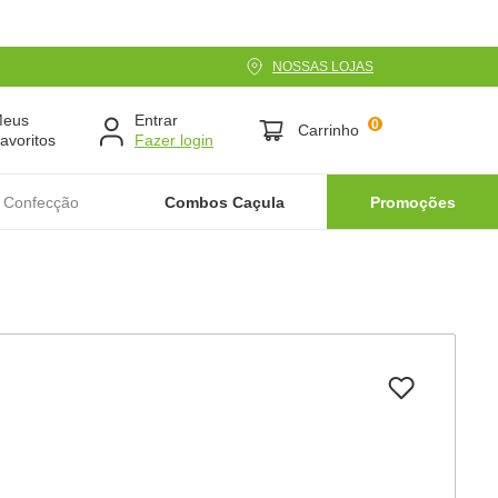
NOSSAS LOJAS
Meus
Entrar
0
Carrinho
avoritos
 Confecção
Combos Caçula
Promoções