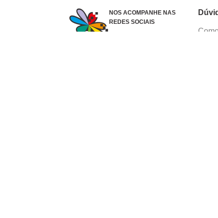
Dúvi
NOS ACOMPANHE NAS
REDES SOCIAIS
Como 
Dúvid
Troca
Polít
Conhe
Siga 
What
Formas de pagamento