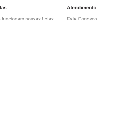
das
Atendimento
funcionam nossas Lojas
Fale Conosco
as de Cadastro
Termos de Uso
 e Devolução
E-mail:
sac@cacula
.
com
ica de Privacidade
Telefone:
4020
-
0220
ça nossos cursos
Horário SAC:
nosso canal no
Seg. a Sex. 08:30 às 17:45
sapp
(exceto feriados)