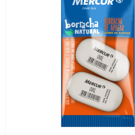
8
º
cola
9
º
barbante
10
º
pasta