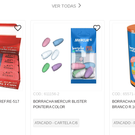
VER TODAS
COD.
:
611156-2
COD.
:
65571-
REF.RE-517
BORRACHA MERCUR BLISTER
BORRACHA 
PONTEIRA COLOR
BRANCO R.1
ATACADO - CARTELA C/6
ATACADO - 