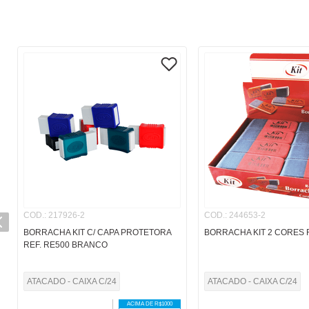
COD.
:
217926-2
COD.
:
244653-2
BORRACHA KIT C/ CAPA PROTETORA
BORRACHA KIT 2 CORES 
REF. RE500 BRANCO
ATACADO - CAIXA C/24
ATACADO - CAIXA C/24
ACIMA DE R$
1000