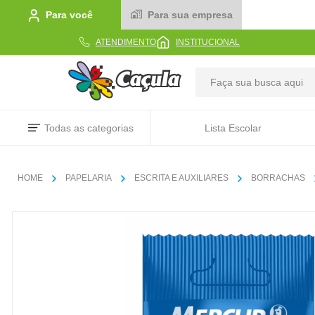
Para você
Para sua empresa
ATENDIMENTO
INSTITUCIONAL
TERMOS MAIS BUSCADOS
Todas as categorias
Lista Escolar
1
º
caderno
2
º
linha
PAPELARIA
ESCRITA E AUXILIARES
BORRACHAS
3
º
caneta
4
º
tecido
5
º
caixa
6
º
pincel
7
º
papel