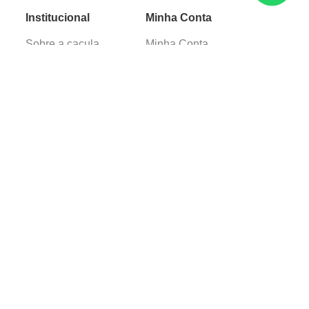
Institucional
Minha Conta
Sobre a caçula
Minha Conta
Lojas
Pedidos
Trabalhe Conosco
Verificada por