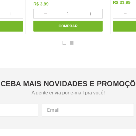
R$
31
,
99
R$
3
,
99
＋
－
＋
－
COMPRAR
CEBA MAIS NOVIDADES E PROMOÇ
A gente envia por e-mail pra você!