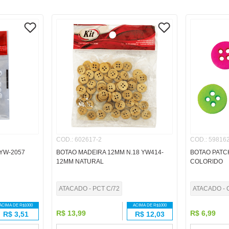
COD.
:
602617-2
COD.
:
598162
YW-2057
BOTAO MADEIRA 12MM N.18 YW414-
BOTAO PATC
12MM NATURAL
COLORIDO
ATACADO - PCT C/72
ATACADO - 
ACIMA DE R$
1000
ACIMA DE R$
1000
R$
13
,
99
R$
6
,
99
R$
3,51
R$
12,03