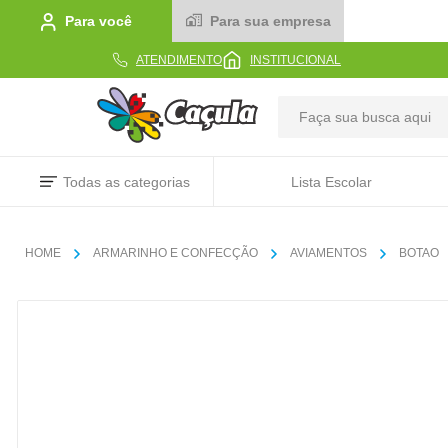
Para você
Para sua empresa
ATENDIMENTO
INSTITUCIONAL
TERMOS MAIS BUSCADOS
Todas as categorias
Lista Escolar
1
º
caderno
2
º
linha
ARMARINHO E CONFECÇÃO
AVIAMENTOS
BOTAO
3
º
caneta
4
º
tecido
5
º
caixa
6
º
papel
7
º
pincel