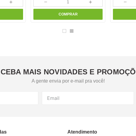
＋
－
＋
－
COMPRAR
CEBA MAIS NOVIDADES E PROMOÇ
A gente envia por e-mail pra você!
das
Atendimento