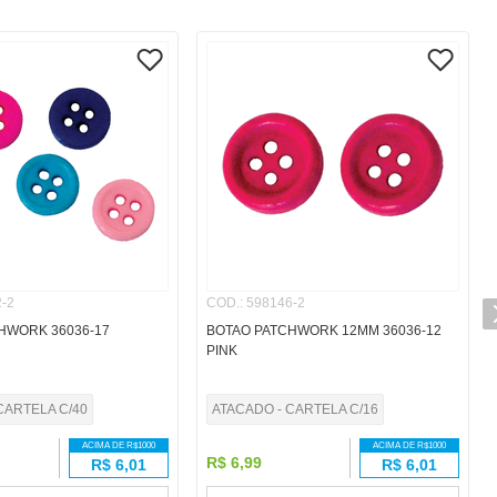
-2
COD.
:
598146-2
HWORK 36036-17
BOTAO PATCHWORK 12MM 36036-12
PINK
CARTELA C/40
ATACADO - CARTELA C/16
ACIMA DE R$
1000
ACIMA DE R$
1000
R$
6
,
99
R$
6,01
R$
6,01