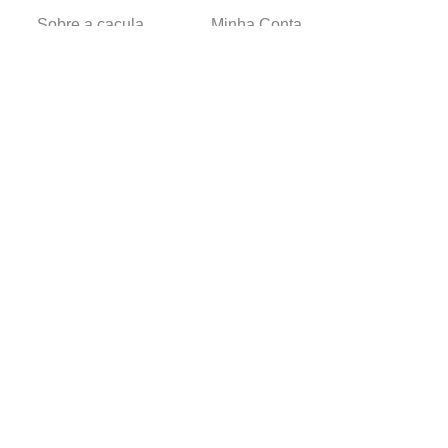
Sobre a caçula
Minha Conta
Lojas
Pedidos
Trabalhe Conosco
Verificada por
Powered by
Developed by