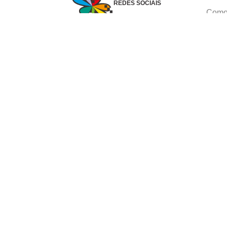
REDES SOCIAIS
Como 
Dúvid
Troca
Polít
Conhe
Siga 
What
Formas de pagamento
Ⓒ Copyright 1982-2025 Grupo Caçula - Parco P