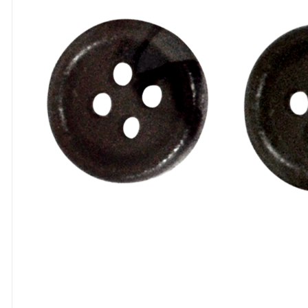
8
º
cola
9
º
barbante
10
º
fita