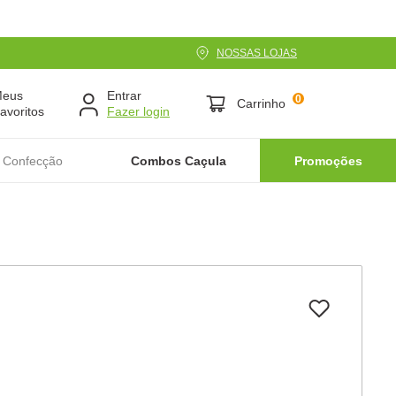
NOSSAS LOJAS
Meus
Entrar
0
Carrinho
avoritos
 Confecção
Combos Caçula
Promoções