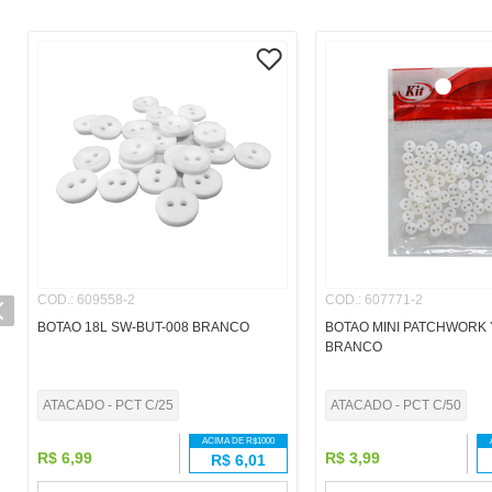
COD.
:
609558-2
COD.
:
607771-2
BOTAO 18L SW-BUT-008 BRANCO
BOTAO MINI PATCHWORK 
BRANCO
ATACADO - PCT C/25
ATACADO - PCT C/50
ACIMA DE R$
1000
R$
6
,
99
R$
3
,
99
R$
6,01