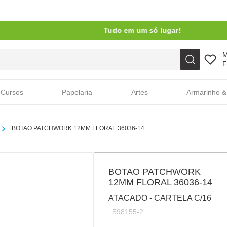
Tudo em um só lugar!
Faça sua busca aqui
F
Cursos
Papelaria
Artes
Armarinho &
BOTAO PATCHWORK 12MM FLORAL 36036-14
BOTAO PATCHWORK
12MM FLORAL 36036-14
ATACADO - CARTELA C/16
:
598155-2