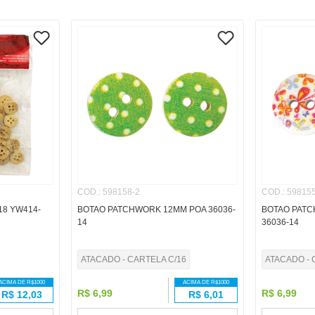
COD.
:
598158-2
COD.
:
598155
18 YW414-
BOTAO PATCHWORK 12MM POA 36036-
BOTAO PAT
14
36036-14
ATACADO - CARTELA C/16
ATACADO - 
ACIMA DE R$
1000
ACIMA DE R$
1000
R$
6
,
99
R$
6
,
99
R$
12,03
R$
6,01