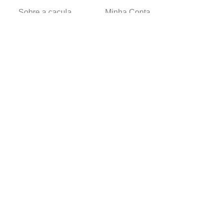
Sobre a caçula
Minha Conta
Lojas
Pedidos
Trabalhe Conosco
Verificada por
Powered by
Developed by