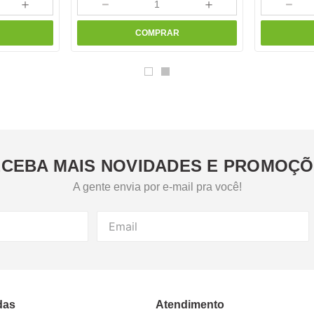
＋
－
＋
－
COMPRAR
CEBA MAIS NOVIDADES E PROMOÇ
A gente envia por e-mail pra você!
das
Atendimento