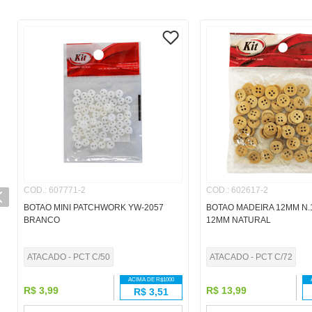
COD.
:
607771-2
COD.
:
602617-2
BOTAO MINI PATCHWORK YW-2057
BOTAO MADEIRA 12MM N.
BRANCO
12MM NATURAL
ATACADO - PCT C/50
ATACADO - PCT C/72
ACIMA DE R$
1000
R$
3
,
99
R$
13
,
99
R$
3,51