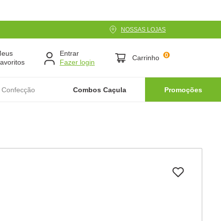
NOSSAS LOJAS
Meus
Entrar
0
Carrinho
avoritos
 Confecção
Combos Caçula
Promoções