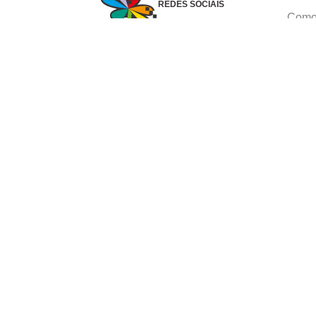
REDES SOCIAIS
Como 
Dúvid
Troca
Polít
Conhe
Siga 
What
Formas de pagamento
Ⓒ Copyright 1982-2025 Grupo Caçula - Parco P