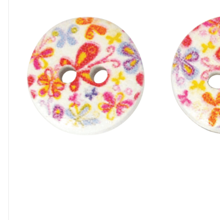
8
º
cola
9
º
havaianas
10
º
barbante