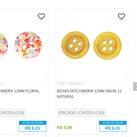
-2
COD.
:
598149-2
CHWORK 12MM FLORAL
BOTAO PATCHWORK 12MM 36036-12
NATURAL
CARTELA C/16
ATACADO - CARTELA C/16
ACIMA DE R$
1000
ACIMA DE R$
1000
R$
6
,
99
R$
6,01
R$
6,01