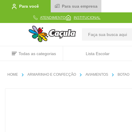
Para você
Para sua empresa
ATENDIMENTO
INSTITUCIONAL
TERMOS MAIS BUSCADOS
Todas as categorias
Lista Escolar
1
º
caderno
2
º
linha
ARMARINHO E CONFECÇÃO
AVIAMENTOS
BOTAO
3
º
caneta
4
º
tecido
5
º
caixa
6
º
pincel
7
º
papel