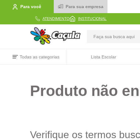
Para você
Para sua empresa
ATENDIMENTO
INSTITUCIONAL
TERMOS MAIS BUSCADOS
Todas as categorias
Lista Escolar
1
º
caderno
2
º
linha
Produto não en
3
º
caneta
4
º
tecido
5
º
caixa
6
º
pincel
7
º
papel
Verifique os termos bus