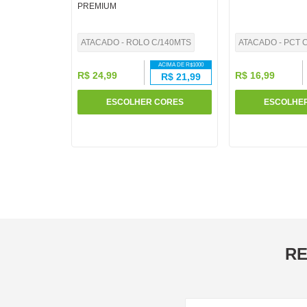
PREMIUM
10
º
pasta
ATACADO - ROLO C/140MTS
ATACADO - PCT C
ACIMA DE R$
1000
R$
24
,
99
R$
16
,
99
R$
21,99
ESCOLHER CORES
ESCOLHE
RE