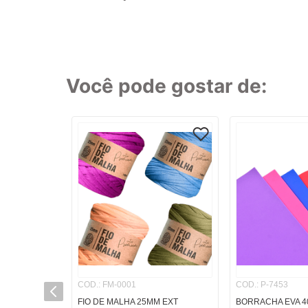
8
º
cola
9
º
barbante
10
º
pasta
Você pode gostar de:
TERMOS MAI
1
º
caderno
2
º
linha
3
º
caneta
4
º
tecido
5
º
caixa
6
º
pincel
7
º
papel
8
º
cola
COD.
:
FM-0001
COD.
:
P-7453
9
º
barbante
FIO DE MALHA 25MM EXT
BORRACHA EVA 4