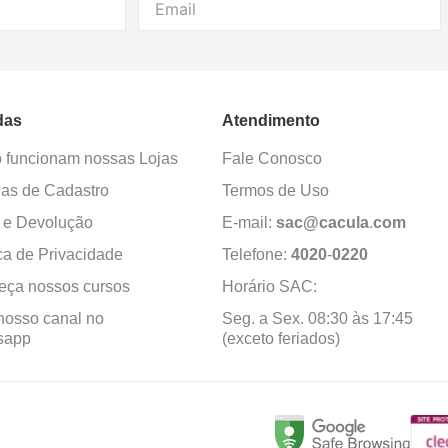
das
Atendimento
funcionam nossas Lojas
Fale Conosco
as de Cadastro
Termos de Uso
 e Devolução
E-mail:
sac@cacula
.
com
ica de Privacidade
Telefone:
4020
-
0220
ça nossos cursos
Horário SAC:
nosso canal no
Seg. a Sex. 08:30 às 17:45
sapp
(exceto feriados)