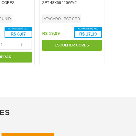
2 CORES
SET 48X66 110G/M2
T UNID
ATACADO - PCT C/20
ACIMA DE R$
1000
ACIMA DE R$
1000
R$
19
,
99
R$
6,07
R$
17,19
＋
ESCOLHER CORES
MPRAR
ÕES