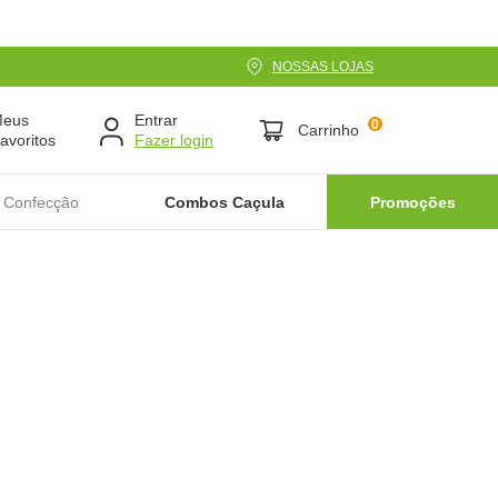
NOSSAS LOJAS
Meus
Entrar
0
Carrinho
avoritos
 Confecção
Combos Caçula
Promoções