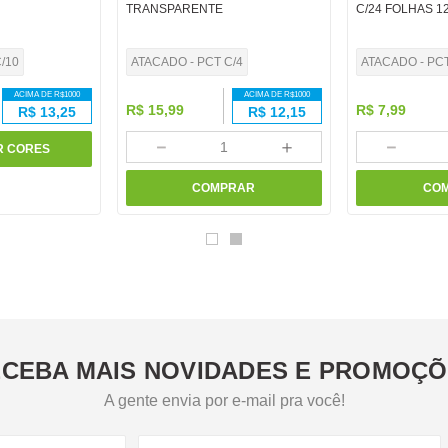
TRANSPARENTE
C/24 FOLHAS 1
/10
ATACADO - PCT C/4
ATACADO - PC
ACIMA DE R$
1000
ACIMA DE R$
1000
R$
15
,
99
R$
7
,
99
R$
13,25
R$
12,15
－
＋
－
R CORES
COMPRAR
CO
CEBA MAIS NOVIDADES E PROMOÇ
A gente envia por e-mail pra você!