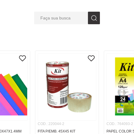
Faça sua busca
S BUSCADOS
COD.
:
220044-2
COD.
:
764093-2
0X47X1.4MM
FITA P/EMB. 45X45 KIT
PAPEL COLOR S