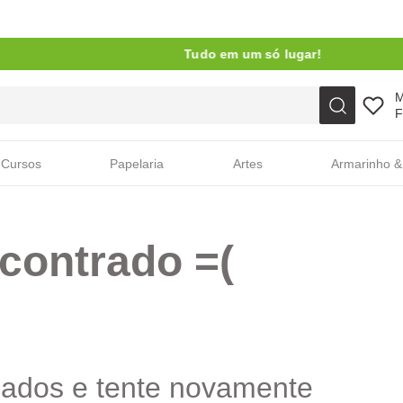
Tudo em um só lugar!
Faça sua busca aqui
F
Cursos
Papelaria
Artes
Armarinho &
contrado =(
cados e tente novamente