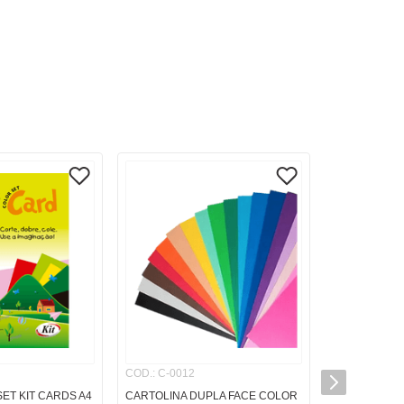
COD.
:
C-0012
ET KIT CARDS A4
CARTOLINA DUPLA FACE COLOR