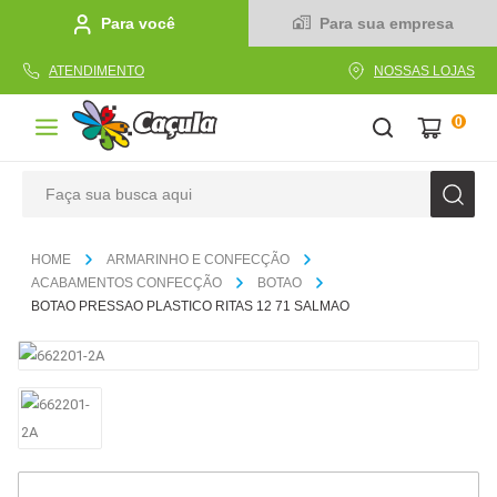
Para você
Para sua empresa
ATENDIMENTO
NOSSAS LOJAS
0
Faça sua busca aqui
TERMOS MAIS BUSCADOS
ARMARINHO E CONFECÇÃO
1
º
caderno
ACABAMENTOS CONFECÇÃO
BOTAO
BOTAO PRESSAO PLASTICO RITAS 12 71 SALMAO
2
º
linha
3
º
caneta
4
º
tecido
5
º
caixa
6
º
papel