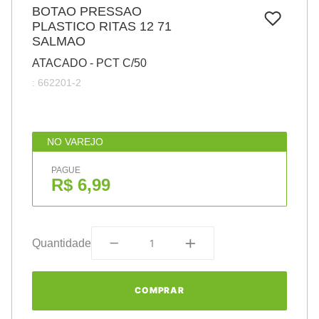
7
º
BOTAO PRESSAO
pincel
PLASTICO RITAS 12 71
8
º
cola
SALMAO
9
º
barbante
ATACADO - PCT C/50
:
662201-2
10
º
fita
NO VAREJO
PAGUE
R$ 6,99
Quantidade
COMPRAR