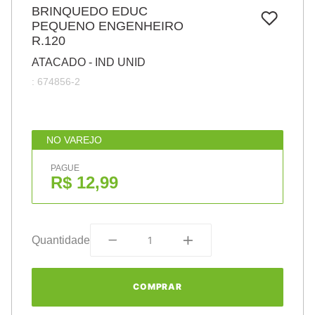
7
º
BRINQUEDO EDUC
papel
PEQUENO ENGENHEIRO
8
º
cola
R.120
9
º
barbante
ATACADO - IND UNID
:
674856-2
10
º
havaianas
NO VAREJO
PAGUE
R$ 12,99
Quantidade
COMPRAR