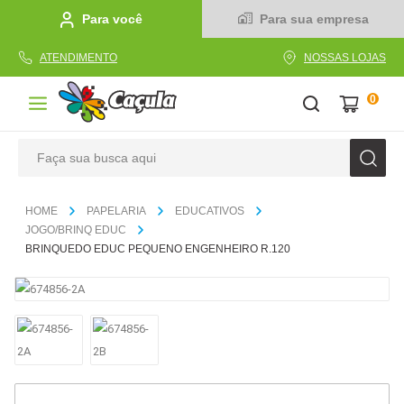
Para você
Para sua empresa
ATENDIMENTO
NOSSAS LOJAS
0
Faça sua busca aqui
TERMOS MAIS BUSCADOS
PAPELARIA
EDUCATIVOS
1
º
caderno
JOGO/BRINQ EDUC
BRINQUEDO EDUC PEQUENO ENGENHEIRO R.120
2
º
linha
3
º
caneta
4
º
tecido
5
º
caixa
6
º
pincel