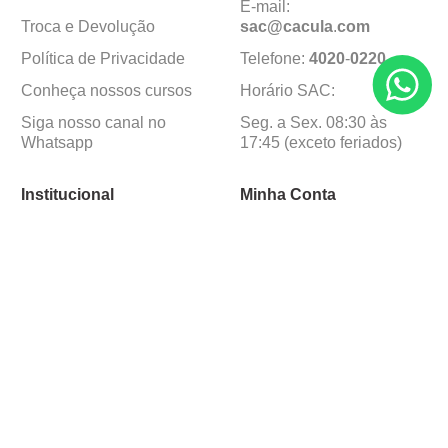
E-mail:
Troca e Devolução
sac@cacula
.
com
Política de Privacidade
Telefone:
4020
-
0220
Conheça nossos cursos
Horário SAC:
Siga nosso canal no
Seg. a Sex. 08:30 às
Whatsapp
17:45 (exceto feriados)
Institucional
Minha Conta
Sobre a caçula
Minha Conta
Lojas
Pedidos
Trabalhe Conosco
Formas de pagamento