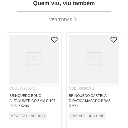
Quem viu, viu também
VER TODAS
COD.
:
698900-2
COD.
:
698913-2
BRINQUEDO EDUC
BRINQUEDO CARTELA
ALFANUMERICO 5MM C/107
DIDATICA MAPA DO BRASIL
PCS R.5206
R.5711
ATACADO - IND UNID
ATACADO - IND UNID