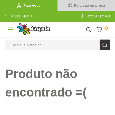
Para você
Para sua empresa
ATENDIMENTO
NOSSAS LOJAS
0
Faça sua busca aqui
TERMOS MAIS BUSCADOS
1
º
caderno
Produto não
2
º
linha
3
º
caneta
encontrado =(
4
º
tecido
5
º
caixa
6
º
pincel