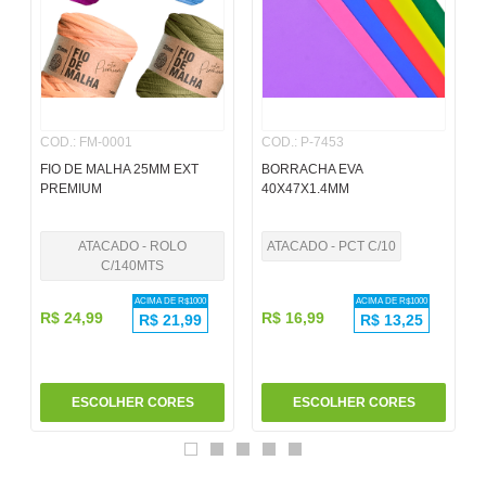
6
º
pincel
7
º
papel
8
º
cola
COD.
:
FM-0001
COD.
:
P-7453
9
º
barbante
FIO DE MALHA 25MM EXT
BORRACHA EVA
10
º
pasta
PREMIUM
40X47X1.4MM
ATACADO - ROLO
ATACADO - PCT C/10
C/140MTS
ACIMA DE R$
1000
ACIMA DE R$
1000
R$
24
,
99
R$
16
,
99
R$
21,99
R$
13,25
ESCOLHER CORES
ESCOLHER CORES