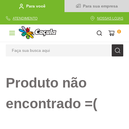
Para você
Para sua empresa
ATENDIMENTO
NOSSAS LOJAS
0
Faça sua busca aqui
TERMOS MAIS BUSCADOS
1
º
caderno
Produto não
2
º
linha
3
º
caneta
encontrado =(
4
º
tecido
5
º
caixa
6
º
pincel