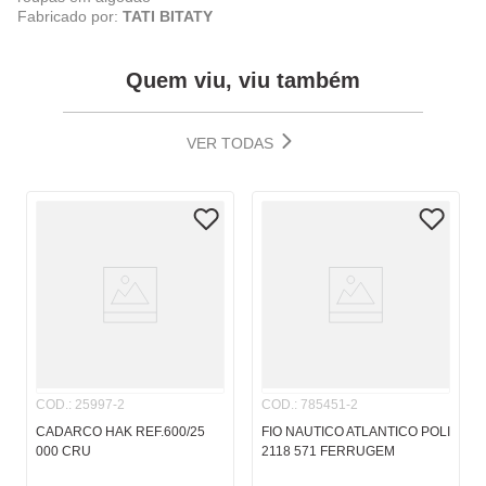
Fabricado por:
TATI BITATY
Quem viu, viu também
VER TODAS
COD.
:
25997-2
COD.
:
785451-2
CADARCO HAK REF.600/25
FIO NAUTICO ATLANTICO POLI
000 CRU
2118 571 FERRUGEM