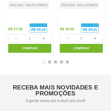
ATACADO - ROLO C/50MTS
ATACADO - IND C/250MTS
ACIMA DE R$
1000
ACIMA DE R$
1000
R$
37
,
99
R$
38
,
99
R$
34,19
R$
34,31
－
＋
－
＋
COMPRAR
COMPRAR
RECEBA MAIS NOVIDADES E
PROMOÇÕES
A gente envia por e-mail pra você!