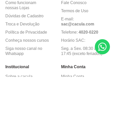
Como funcionam
Fale Conosco
nossas Lojas
Termos de Uso
Dúvidas de Cadastro
E-mail:
Troca e Devolução
sac@cacula
.
com
Política de Privacidade
Telefone:
4020
-
0220
Conheça nossos cursos
Horário SAC:
Siga nosso canal no
Seg. a Sex. 08:30 às
Whatsapp
17:45 (exceto feriados)
Institucional
Minha Conta
Sobre a caçula
Minha Conta
Lojas
Pedidos
Trabalhe Conosco
Formas de pagamento