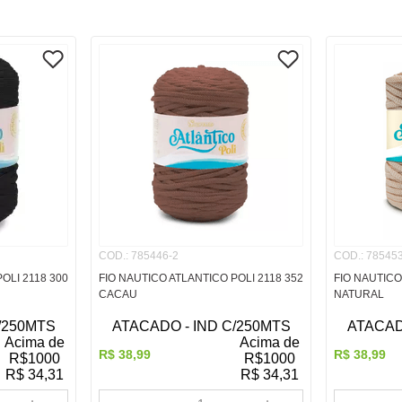
COD.
:
785446-2
COD.
:
785453
OLI 2118 300
FIO NAUTICO ATLANTICO POLI 2118 352
FIO NAUTICO
CACAU
NATURAL
/250MTS
ATACADO - IND C/250MTS
ATACAD
Acima de
Acima de
R$
38
,
99
R$
38
,
99
R$
1000
R$
1000
R$
34,31
R$
34,31