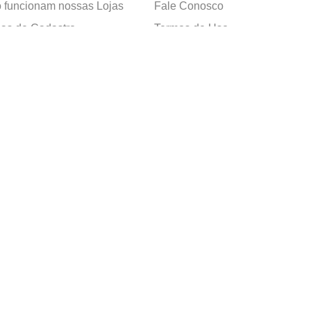
funcionam nossas Lojas
Fale Conosco
as de Cadastro
Termos de Uso
 e Devolução
E-mail:
sac@cacula
.
com
ica de Privacidade
Telefone:
4020
-
0220
ça nossos cursos
Horário SAC:
nosso canal no
Seg. a Sex. 08:30 às 17:45
sapp
(exceto feriados)
apelaria Ltda. CNPJ: 05.214.053/0018-77