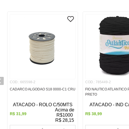
COD.
:
665598-2
COD.
:
785449-2
CADARCO ALGODAO S18 0000-C1 CRU
FIO NAUTICO ATLANTICO P
PRETO
ATACADO - ROLO C/50MTS
ATACADO - IND C
Acima de
R$
31
,
99
R$
38
,
99
R$
1000
R$
28,15