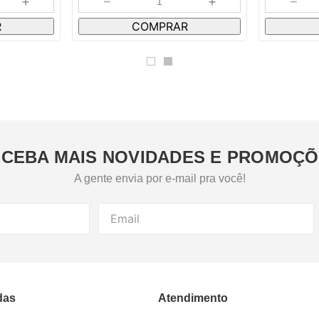
＋
－
＋
－
R
COMPRAR
CEBA MAIS NOVIDADES E PROMOÇ
A gente envia por e-mail pra você!
das
Atendimento