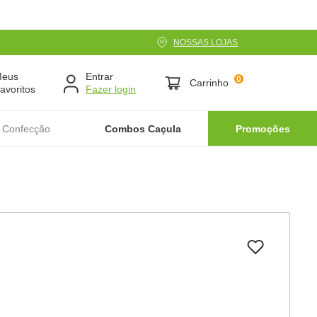
NOSSAS LOJAS
Meus
Entrar
0
Carrinho
avoritos
 Confecção
Combos Caçula
Promoções