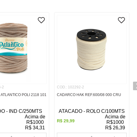
-2
COD.
:
102292-2
 ATLANTICO POLI 2118 101
CADARCO HAK REF.600/08 000 CRU
O - IND C/250MTS
ATACADO - ROLO C/100MTS
Acima de
Acima de
R$
29
,
99
R$
1000
R$
1000
R$
34,31
R$
26,39