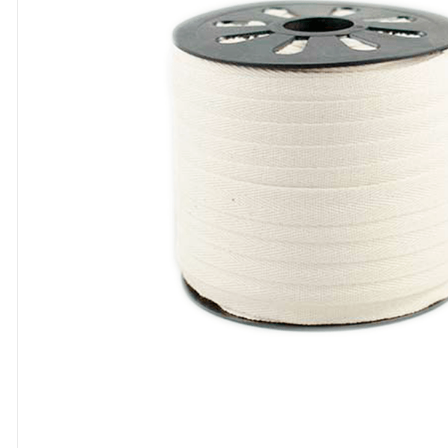
8
º
cola
9
º
barbante
10
º
fita