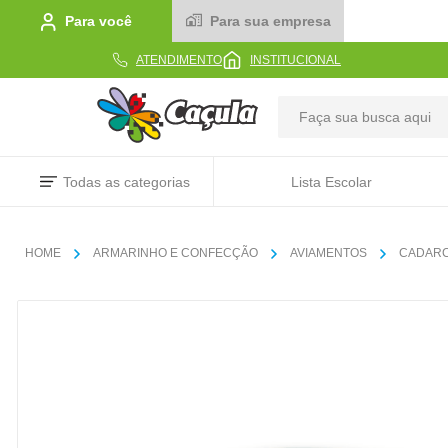
Para você
Para sua empresa
ATENDIMENTO
INSTITUCIONAL
TERMOS MAIS BUSCADOS
Todas as categorias
Lista Escolar
1
º
caderno
2
º
linha
ARMARINHO E CONFECÇÃO
AVIAMENTOS
CADAR
3
º
caneta
4
º
tecido
5
º
caixa
6
º
papel
7
º
pincel