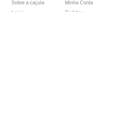
Sobre a caçula
Minha Conta
Lojas
Pedidos
Trabalhe Conosco
Verificada por
Powered by
Developed by