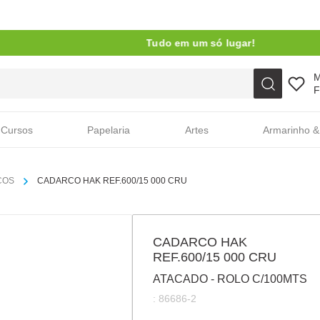
Tudo em um só lugar!
Faça sua busca aqui
F
Cursos
Papelaria
Artes
Armarinho &
COS
CADARCO HAK REF.600/15 000 CRU
CADARCO HAK
REF.600/15 000 CRU
ATACADO - ROLO C/100MTS
:
86686-2