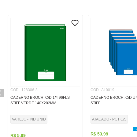
COD.
:
128306-3
COD.
:
AI-0019
CADERNO BROCH. C/D 1/4 96FLS
CADERNO BROCH. C/D UN
STIFF VERDE 140X202MM
STIFF
VAREJO - IND UNID
ATACADO - PCT C/5
R$
53
,
99
R$
5
,
99