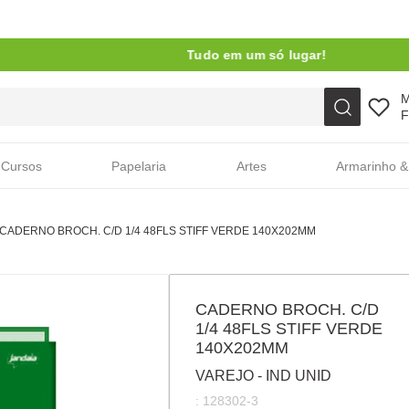
Tudo em um só lugar!
Faça sua busca aqui
F
Cursos
Papelaria
Artes
Armarinho &
CADERNO BROCH. C/D 1/4 48FLS STIFF VERDE 140X202MM
CADERNO BROCH. C/D
1/4 48FLS STIFF VERDE
140X202MM
VAREJO - IND UNID
:
128302-3