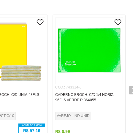
7
COD.
:
743314-3
OCH. C/D UNIV. 48FLS
CADERNO BROCH. C/D 1/4 HORIZ.
96FLS VERDE R.364055
PCT C/10
VAREJO - IND UNID
ACIMA DE R$
1000
R$
57,19
R$
6
,
99