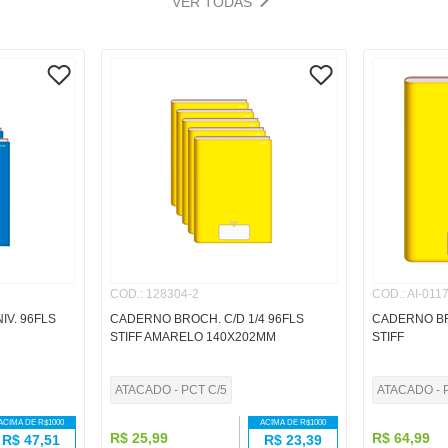
VER TODAS
COD.
:
128304-2
COD.
:
AI-011
IV. 96FLS
CADERNO BROCH. C/D 1/4 96FLS
CADERNO BR
STIFF AMARELO 140X202MM
STIFF
ATACADO - PCT C/5
ATACADO - 
ACIMA DE R$
1000
ACIMA DE R$
1000
R$
25
,
99
R$
64
,
99
R$
47,51
R$
23,39