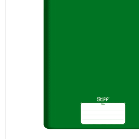
8
º
cola
9
º
barbante
10
º
havaianas