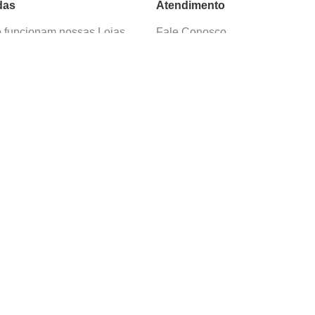
das
Atendimento
funcionam nossas Lojas
Fale Conosco
as de Cadastro
Termos de Uso
 e Devolução
E-mail:
sac@cacula
.
com
ica de Privacidade
Telefone:
4020
-
0220
ça nossos cursos
Horário SAC:
nosso canal no
Seg. a Sex. 08:30 às 17:45
sapp
(exceto feriados)