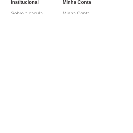
Institucional
Minha Conta
Sobre a caçula
Minha Conta
Lojas
Pedidos
Trabalhe Conosco
Verificada por