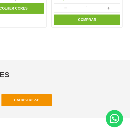
－
＋
COLHER CORES
COMPRAR
ÕES
CADASTRE-SE