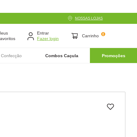
NOSSAS LOJAS
Meus
Entrar
0
Carrinho
avoritos
 Confecção
Combos Caçula
Promoções