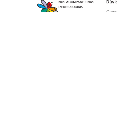
Dúvi
NOS ACOMPANHE NAS
REDES SOCIAIS
Como 
Dúvid
Troca
Polít
Conhe
Siga 
What
Formas de pagamento