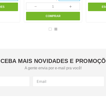
－
＋
RES
ES
COMPRAR
CEBA MAIS NOVIDADES E PROMOÇ
A gente envia por e-mail pra você!