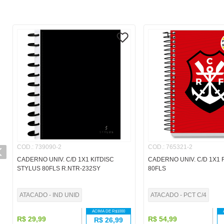
COD.
:
739090-2
COD.
:
765321-2
CADERNO UNIV. C/D 1X1 KITDISC
CADERNO UNIV. C/D 1X1
STYLUS 80FLS R.NTR-232SY
80FLS
ATACADO - IND UNID
ATACADO - PCT C/4
ACIMA DE R$
1000
R$
29
,
99
R$
54
,
99
R$
26,99