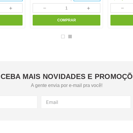
＋
－
＋
－
COMPRAR
CEBA MAIS NOVIDADES E PROMOÇ
A gente envia por e-mail pra você!