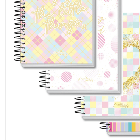
8
º
cola
9
º
barbante
10
º
fita