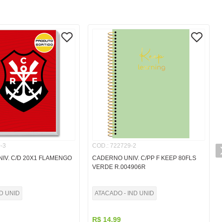
-3
COD.
:
722729-2
IV. C/D 20X1 FLAMENGO
CADERNO UNIV. C/PP F KEEP 80FLS
VERDE R.004906R
ND UNID
ATACADO - IND UNID
R$
14
,
99