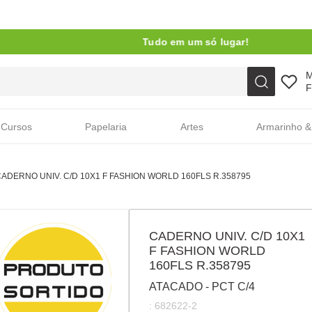
Tudo em um só lugar!
Faça sua busca aqui
F
Cursos
Papelaria
Artes
Armarinho &
ADERNO UNIV. C/D 10X1 F FASHION WORLD 160FLS R.358795
CADERNO UNIV. C/D 10X1
F FASHION WORLD
160FLS R.358795
ATACADO - PCT C/4
:
682622-2