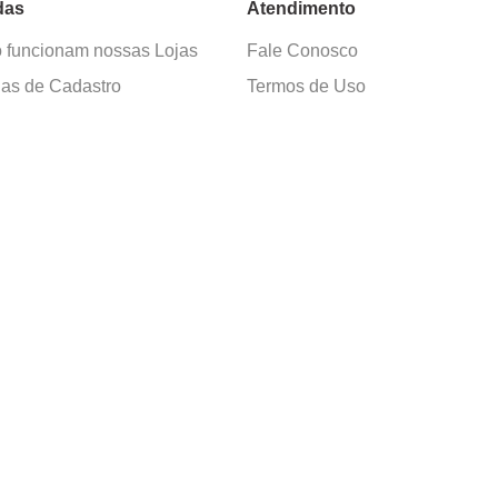
das
Atendimento
funcionam nossas Lojas
Fale Conosco
as de Cadastro
Termos de Uso
 e Devolução
E-mail:
sac@cacula
.
com
ica de Privacidade
Telefone:
4020
-
0220
ça nossos cursos
Horário SAC:
nosso canal no
Seg. a Sex. 08:30 às 17:45
sapp
(exceto feriados)