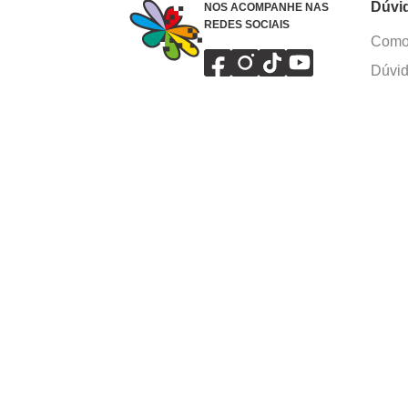
Dúvi
NOS ACOMPANHE NAS
REDES SOCIAIS
Como 
Dúvid
Troca
Polít
Conhe
Siga 
What
Formas de pagamento