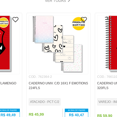
VER TODAS
COD.
:
762364-2
COD.
:
766110
 FLAMENGO
CADERNO UNIV. C/D 16X1 F EMOTIONS
CADERNO UN
224FLS
320FLS
ATACADO - PCT C/2
VAREJO - I
ACIMA DE R$
1000
ACIMA DE R$
1000
R$
45
,
99
R$
49,49
R$
40,47
R$
59
,
90