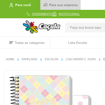
Para você
Para sua empresa
ATENDIMENTO
INSTITUCIONAL
TERMOS MAIS BUSCADOS
Todas as categorias
Lista Escolar
1
º
caderno
2
º
linha
PAPELARIA
ESCOLAR
CAD UNIVER C. DURA
C
3
º
caneta
4
º
tecido
5
º
caixa
6
º
papel
7
º
pincel