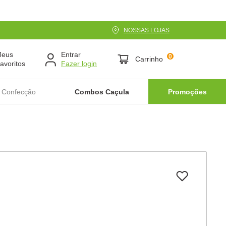
NOSSAS LOJAS
Meus
Entrar
0
Carrinho
avoritos
 Confecção
Combos Caçula
Promoções