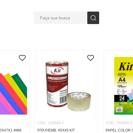
Faça sua busca
S BUSCADOS
COD.
:
220044-2
COD.
:
764093-2
0X47X1.4MM
FITA P/EMB. 45X45 KIT
PAPEL COLOR S