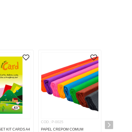
COD.
:
P-0025
ET KIT CARDS A4
PAPEL CREPOM COMUM