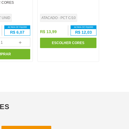
2 CORES
T UNID
ATACADO - PCT C/10
ACIMA DE R$
1000
ACIMA DE R$
1000
R$
13
,
99
R$
6,07
R$
12,03
＋
ESCOLHER CORES
MPRAR
ÕES