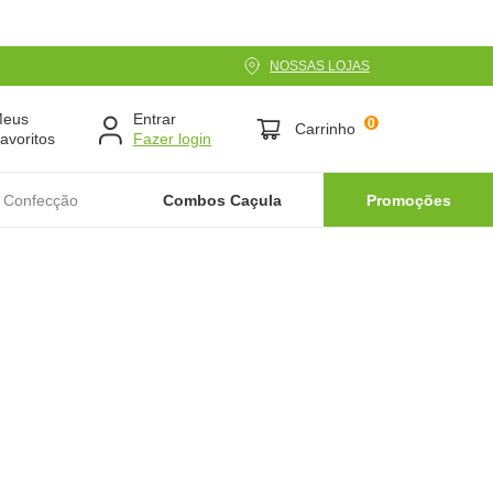
NOSSAS LOJAS
Meus
Entrar
0
Carrinho
avoritos
 Confecção
Combos Caçula
Promoções