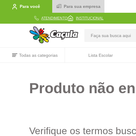
Para você
Para sua empresa
ATENDIMENTO
INSTITUCIONAL
TERMOS MAIS BUSCADOS
Todas as categorias
Lista Escolar
1
º
caderno
2
º
linha
Produto não en
3
º
caneta
4
º
tecido
5
º
caixa
6
º
papel
7
º
pincel
Verifique os termos bus