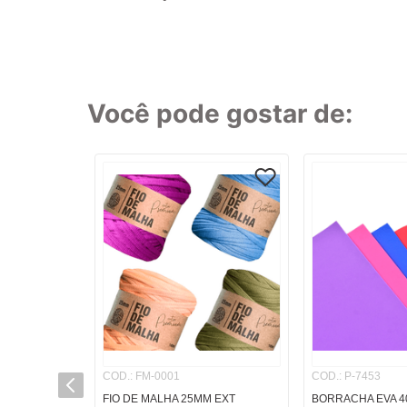
8
º
cola
9
º
barbante
10
º
fita
Você pode gostar de:
TERMOS MAI
1
º
caderno
2
º
linha
3
º
caneta
4
º
tecido
5
º
caixa
6
º
papel
7
º
pincel
8
º
cola
COD.
:
FM-0001
COD.
:
P-7453
9
º
barbante
FIO DE MALHA 25MM EXT
BORRACHA EVA 4