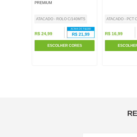
PREMIUM
10
º
fita
ATACADO - ROLO C/140MTS
ATACADO - PCT C
ACIMA DE R$
1000
R$
24
,
99
R$
16
,
99
R$
21,99
ESCOLHER CORES
ESCOLHE
RE