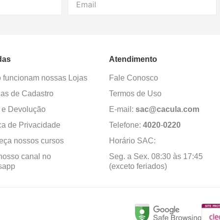
das
Atendimento
funcionam nossas Lojas
Fale Conosco
as de Cadastro
Termos de Uso
 e Devolução
E-mail:
sac@cacula
.
com
ica de Privacidade
Telefone:
4020
-
0220
ça nossos cursos
Horário SAC:
nosso canal no
Seg. a Sex. 08:30 às 17:45
sapp
(exceto feriados)