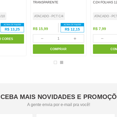
TRANSPARENTE
C/24 FOLHAS 1
/10
ATACADO - PCT C/4
ATACADO - PC
ACIMA DE R$
1000
ACIMA DE R$
1000
R$
15
,
99
R$
7
,
99
R$
13,25
R$
12,15
－
＋
－
R CORES
COMPRAR
CO
CEBA MAIS NOVIDADES E PROMOÇ
A gente envia por e-mail pra você!