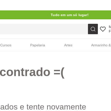
Tudo em um só lugar!
Faça sua busca aqui
F
Cursos
Papelaria
Artes
Armarinho &
contrado =(
cados e tente novamente