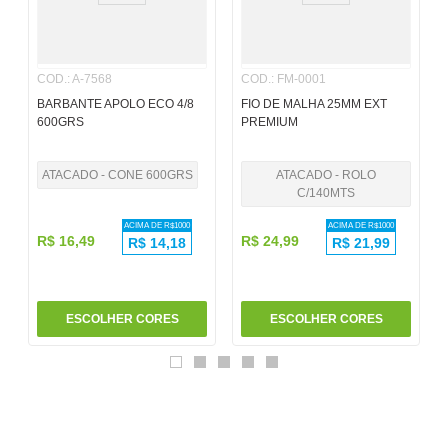
6
º
papel
7
º
pincel
COD.
:
A-7568
COD.
:
FM-0001
8
º
cola
BARBANTE APOLO ECO 4/8
FIO DE MALHA 25MM EXT
600GRS
PREMIUM
9
º
barbante
10
º
fita
ATACADO - CONE 600GRS
ATACADO - ROLO
C/140MTS
ACIMA DE R$
1000
ACIMA DE R$
1000
R$
16
,
49
R$
24
,
99
R$
14,18
R$
21,99
ESCOLHER CORES
ESCOLHER CORES