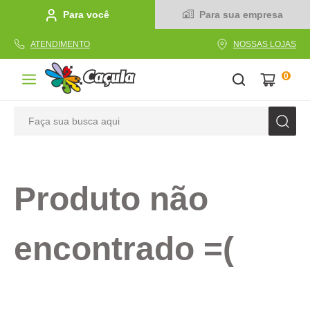
Para você
Para sua empresa
ATENDIMENTO
NOSSAS LOJAS
0
Faça sua busca aqui
TERMOS MAIS BUSCADOS
1
º
caderno
Produto não
2
º
linha
3
º
caneta
encontrado =(
4
º
tecido
5
º
caixa
6
º
papel