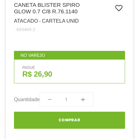
7
º
CANETA BLISTER SPIRO
papel
GLOW 0.7 C/8 R.76.1140
8
º
cola
ATACADO - CARTELA UNID
9
º
barbante
:
693469-2
10
º
havaianas
NO VAREJO
PAGUE
R$ 26,90
Quantidade
COMPRAR