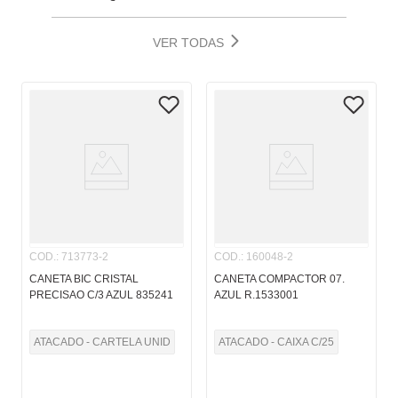
VER TODAS
COD.
:
713773-2
COD.
:
160048-2
CANETA BIC CRISTAL
CANETA COMPACTOR 07.
PRECISAO C/3 AZUL 835241
AZUL R.1533001
ATACADO - CARTELA UNID
ATACADO - CAIXA C/25