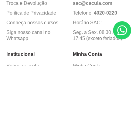
Troca e Devolução
sac@cacula
.
com
Política de Privacidade
Telefone:
4020
-
0220
Conheça nossos cursos
Horário SAC:
Siga nosso canal no
Seg. a Sex. 08:30 às
Whatsapp
17:45 (exceto feriados)
Institucional
Minha Conta
Sobre a caçula
Minha Conta
Lojas
Pedidos
Trabalhe Conosco
Formas de pagamento