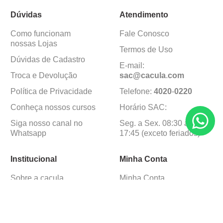
Dúvidas
Atendimento
Como funcionam
Fale Conosco
nossas Lojas
Termos de Uso
Dúvidas de Cadastro
E-mail:
Troca e Devolução
sac@cacula
.
com
Política de Privacidade
Telefone:
4020
-
0220
Conheça nossos cursos
Horário SAC:
Siga nosso canal no
Seg. a Sex. 08:30 às
Whatsapp
17:45 (exceto feriados)
Institucional
Minha Conta
Sobre a caçula
Minha Conta
Lojas
Pedidos
Trabalhe Conosco