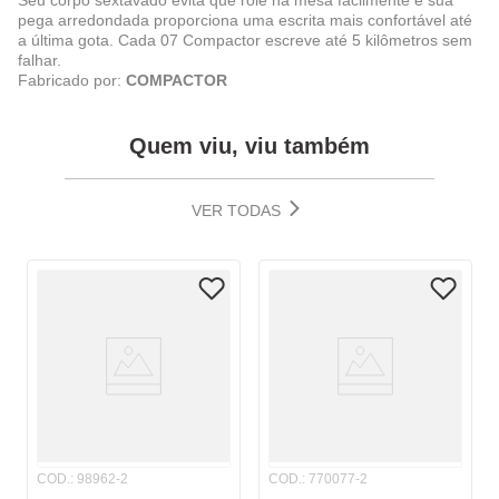
Seu corpo sextavado evita que role na mesa facilmente e sua
pega arredondada proporciona uma escrita mais confortável até
a última gota. Cada 07 Compactor escreve até 5 kilômetros sem
falhar.
Fabricado por:
COMPACTOR
Quem viu, viu também
VER TODAS
COD.
:
98962-2
COD.
:
770077-2