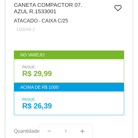
7
º
CANETA COMPACTOR 07.
pincel
AZUL R.1533001
8
º
cola
ATACADO - CAIXA C/25
9
º
barbante
:
160048-2
10
º
fita
NO VAREJO
PAGUE
R$ 29,99
ACIMA DE R$ 1000
PAGUE
R$ 26,39
Quantidade