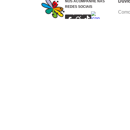
Dúvi
NOS ACOMPANHE NAS
REDES SOCIAIS
Como 
Dúvid
Troca
Polít
Conhe
Siga 
What
Formas de pagamento