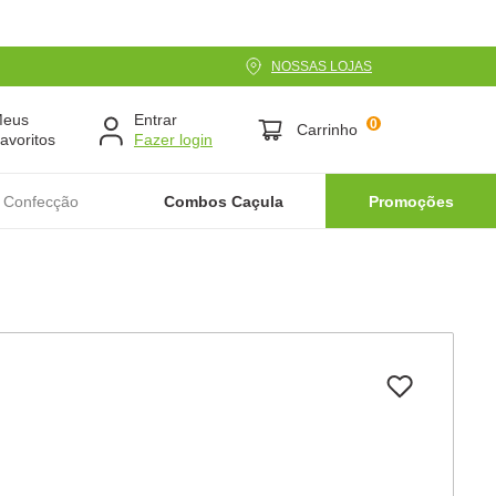
NOSSAS LOJAS
Meus
Entrar
0
Carrinho
avoritos
 Confecção
Combos Caçula
Promoções