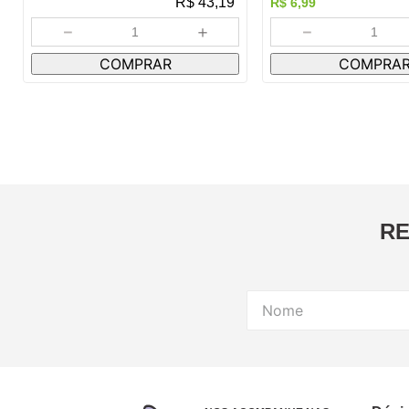
R$
43,19
R$
6
,
99
－
＋
－
COMPRAR
COMPRA
RE