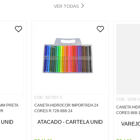
VER TODAS
COD.
:
657507-2
COD.
:
3209-3
0MM PRETA
CANETA HIDROCOR IMPORTADA 24
CANETA HID
PR
CORES R.728-888-24
CORES 868-
 UNID
ATACADO - CARTELA UNID
VAREJO