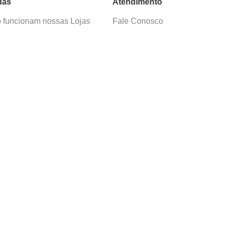
das
Atendimento
funcionam nossas Lojas
Fale Conosco
as de Cadastro
Termos de Uso
 e Devolução
E-mail:
sac@cacula
.
com
ica de Privacidade
Telefone:
4020
-
0220
ça nossos cursos
Horário SAC:
nosso canal no
Seg. a Sex. 08:30 às 17:45
sapp
(exceto feriados)