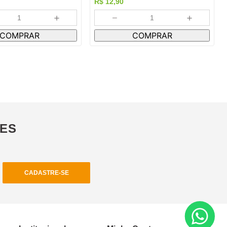
R$
12
,
90
＋
－
＋
COMPRAR
COMPRAR
ÕES
CADASTRE-SE