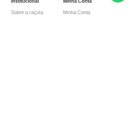
Institucional
Minha Conta
Sobre a caçula
Minha Conta
Lojas
Pedidos
Trabalhe Conosco
Verificada por