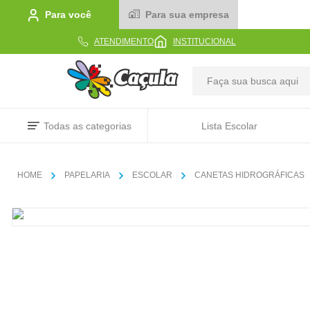
Para você
Para sua empresa
ATENDIMENTO
INSTITUCIONAL
TERMOS MAIS BUSCADOS
Todas as categorias
Lista Escolar
1
º
caderno
2
º
linha
PAPELARIA
ESCOLAR
CANETAS HIDROGRÁFICAS
3
º
caneta
4
º
tecido
5
º
caixa
6
º
papel
7
º
pincel