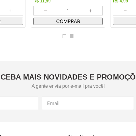
R$
11
,
99
R$
4
,
99
＋
－
＋
－
R
COMPRAR
CEBA MAIS NOVIDADES E PROMOÇ
A gente envia por e-mail pra você!