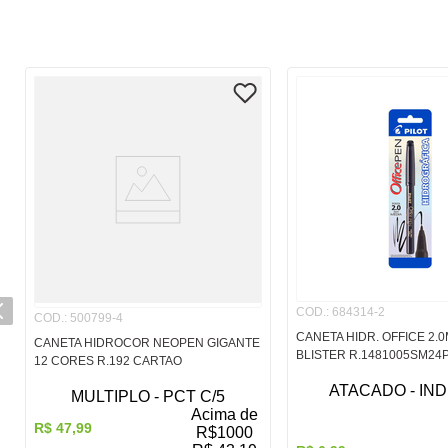
COD.
:
684314-2
COD.
:
500799-4
CANETA HIDR. OFFICE 2.
CANETA HIDROCOR NEOPEN GIGANTE
BLISTER R.1481005SM24
12 CORES R.192 CARTAO
ATACADO - IND
MULTIPLO - PCT C/5
Acima de
R$
47
,
99
R$
1000