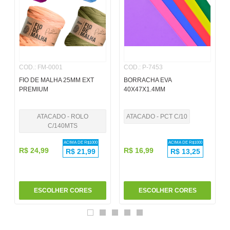
6
º
pincel
7
º
papel
8
º
cola
COD.
:
FM-0001
COD.
:
P-7453
9
º
barbante
FIO DE MALHA 25MM EXT
BORRACHA EVA
10
º
pasta
PREMIUM
40X47X1.4MM
ATACADO - ROLO
ATACADO - PCT C/10
C/140MTS
ACIMA DE R$
1000
ACIMA DE R$
1000
R$
24
,
99
R$
16
,
99
R$
21,99
R$
13,25
ESCOLHER CORES
ESCOLHER CORES