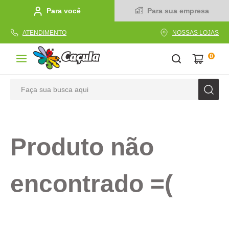
Para você
Para sua empresa
ATENDIMENTO
NOSSAS LOJAS
0
Faça sua busca aqui
TERMOS MAIS BUSCADOS
1
º
caderno
Produto não
2
º
linha
3
º
caneta
encontrado =(
4
º
tecido
5
º
caixa
6
º
pincel