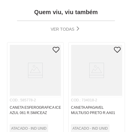
Quem viu, viu também
VER TODAS
COD.
:
585778-2
COD.
:
734018-2
CANETA ESFEROGRAFICA ICE
CANETA APAGAVEL
AZUL 061 R.SM/ICEAZ
MULTIUSO PRETO R.AA01
ATACADO - IND UNID
ATACADO - IND UNID