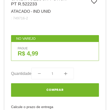
7
º
PT R.522233
papel
ATACADO - IND UNID
8
º
cola
:
749716-2
9
º
barbante
10
º
pasta
NO VAREJO
PAGUE
R$ 4,99
Quantidade
COMPRAR
Calcule o prazo de entrega