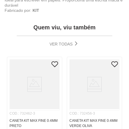
Ideal para escrever em papéis. Proporciona uma escrita macia e
durável
Fabricado por:
KIT
Quem viu, viu também
VER TODAS
COD.
:
732462-3
COD.
:
732456-3
CANETA KIT MAX FINE 0.4MM
CANETA KIT MAX FINE 0.4MM
PRETO
VERDE OLIVA