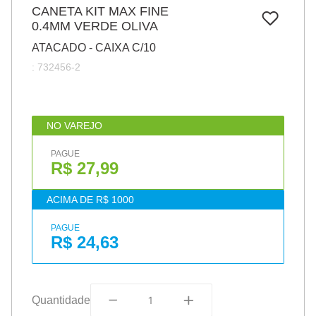
7
º
CANETA KIT MAX FINE
pincel
0.4MM VERDE OLIVA
8
º
cola
ATACADO - CAIXA C/10
9
º
barbante
:
732456-2
10
º
fita
NO VAREJO
PAGUE
R$ 27,99
ACIMA DE R$ 1000
PAGUE
R$ 24,63
Quantidade