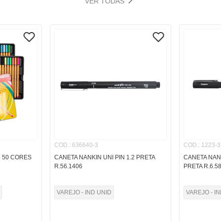
VER TODAS
COD.
:
636640-3
COD.
:
1223-3
8 50 CORES
CANETA NANKIN UNI PIN 1.2 PRETA
CANETA NANK
R.56.1406
PRETA R.6.5
VAREJO - IND UNID
VAREJO - I