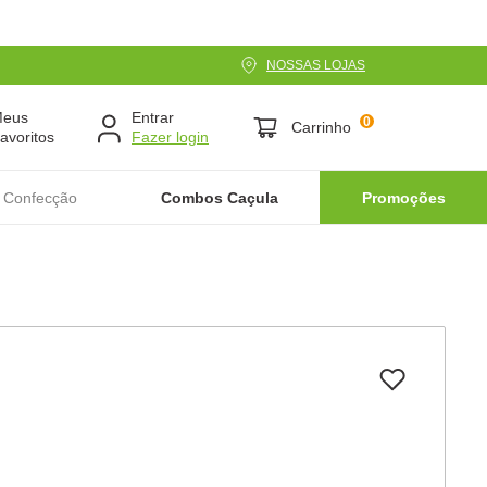
NOSSAS LOJAS
Meus
Entrar
0
Carrinho
avoritos
 Confecção
Combos Caçula
Promoções