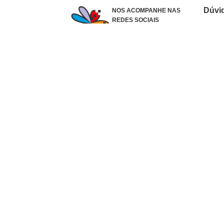
Dúvi
NOS ACOMPANHE NAS
REDES SOCIAIS
Como 
Dúvid
Troca
Polít
Conhe
Siga 
What
Formas de pagamento