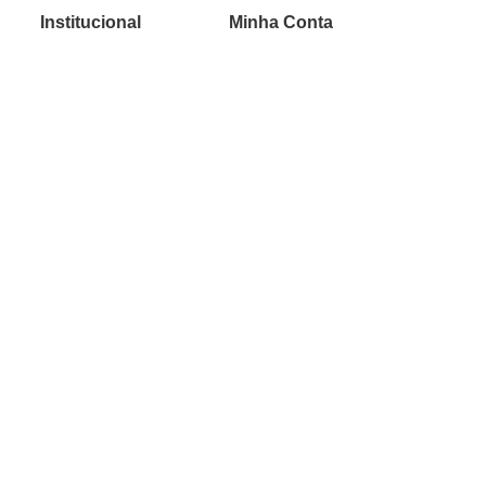
Institucional
Minha Conta
Sobre a caçula
Minha Conta
Lojas
Pedidos
Trabalhe Conosco
Verificada por