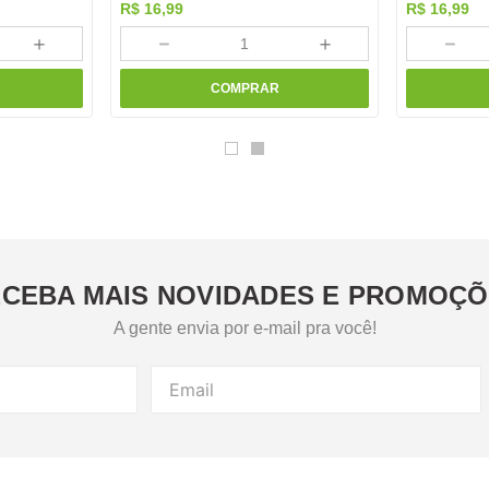
R$
16
,
99
R$
16
,
99
＋
－
＋
－
COMPRAR
CEBA MAIS NOVIDADES E PROMOÇ
A gente envia por e-mail pra você!