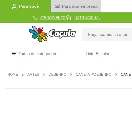
Para você
Para sua empresa
ATENDIMENTO
INSTITUCIONAL
TERMOS MAIS BUSCADOS
Todas as categorias
Lista Escolar
1
º
caderno
2
º
linha
ARTES
DESENHO
CANETA P/DESENHO
CANET
3
º
caneta
4
º
tecido
5
º
caixa
6
º
pincel
7
º
papel