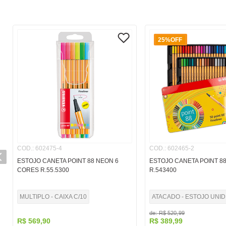
25%
OFF
COD.
:
602475-4
COD.
:
602465-2
ESTOJO CANETA POINT 88 NEON 6
ESTOJO CANETA POINT 8
CORES R.55.5300
R.543400
MULTIPLO - CAIXA C/10
ATACADO - ESTOJO UNID
de:
R$
520
,
99
R$
569
,
90
R$
389
,
99