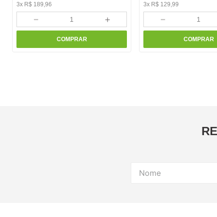
3
x
R$
189
,
96
3
x
R$
129
,
99
－
＋
－
COMPRAR
COMPRAR
RE