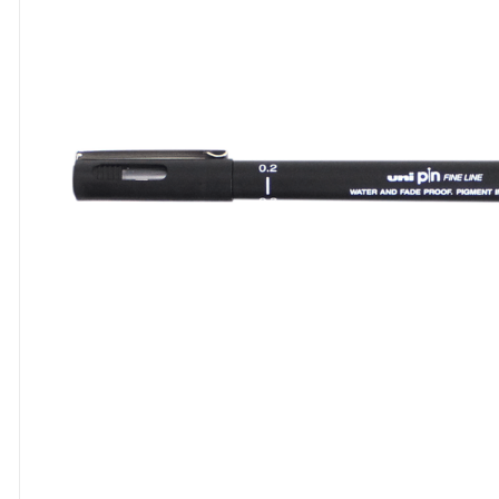
8
º
cola
9
º
barbante
10
º
pasta