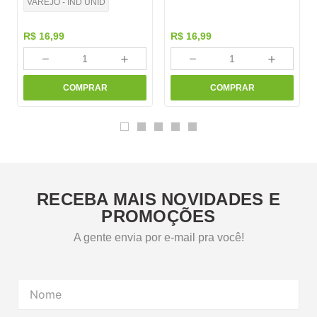
VAREJO - IND UNID
R$
16
,
99
R$
16
,
99
－
＋
－
＋
COMPRAR
COMPRAR
RECEBA MAIS NOVIDADES E
PROMOÇÕES
A gente envia por e-mail pra você!