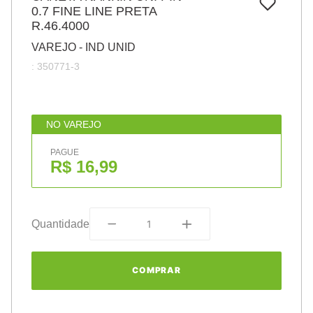
7
º
0.7 FINE LINE PRETA
pincel
R.46.4000
8
º
cola
VAREJO - IND UNID
9
º
barbante
:
350771-3
10
º
fita
NO VAREJO
PAGUE
R$ 16,99
Quantidade
COMPRAR