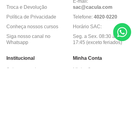
E-mail:
Troca e Devolução
sac@cacula
.
com
Política de Privacidade
Telefone:
4020
-
0220
Conheça nossos cursos
Horário SAC:
Siga nosso canal no
Seg. a Sex. 08:30 às
Whatsapp
17:45 (exceto feriados)
Institucional
Minha Conta
Sobre a caçula
Minha Conta
Lojas
Pedidos
Trabalhe Conosco
Formas de pagamento