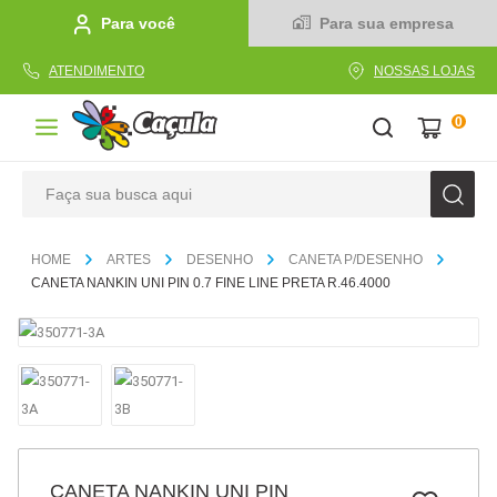
Para você
Para sua empresa
ATENDIMENTO
NOSSAS LOJAS
0
Faça sua busca aqui
TERMOS MAIS BUSCADOS
ARTES
DESENHO
CANETA P/DESENHO
1
º
caderno
CANETA NANKIN UNI PIN 0.7 FINE LINE PRETA R.46.4000
2
º
linha
3
º
caneta
4
º
tecido
5
º
caixa
6
º
papel
CANETA NANKIN UNI PIN