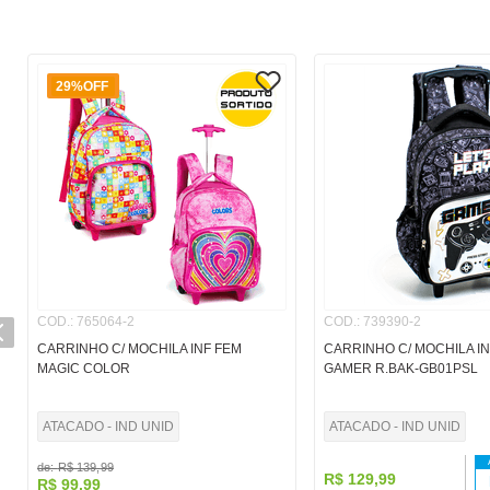
29%
OFF
COD.
:
765064-2
COD.
:
739390-2
CARRINHO C/ MOCHILA INF FEM
CARRINHO C/ MOCHILA I
MAGIC COLOR
GAMER R.BAK-GB01PSL
ATACADO - IND UNID
ATACADO - IND UNID
de:
R$
139
,
99
R$
129
,
99
R$
99
,
99