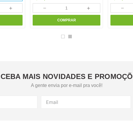
＋
－
＋
－
COMPRAR
CEBA MAIS NOVIDADES E PROMOÇ
A gente envia por e-mail pra você!