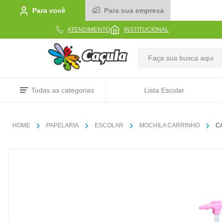
Para você
Para sua empresa
ATENDIMENTO
INSTITUCIONAL
TERMOS MAIS BUSCADOS
Todas as categorias
Lista Escolar
1
º
caderno
2
º
linha
PAPELARIA
ESCOLAR
MOCHILA CARRINHO
C
3
º
caneta
4
º
tecido
5
º
caixa
6
º
pincel
7
º
papel