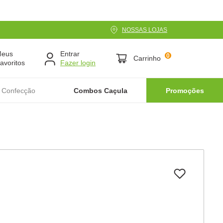
NOSSAS LOJAS
Meus
Entrar
0
Carrinho
avoritos
 Confecção
Combos Caçula
Promoções