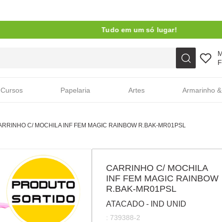
Tudo em um só lugar!
Faça sua busca aqui
F
Cursos
Papelaria
Artes
Armarinho &
ARRINHO C/ MOCHILA INF FEM MAGIC RAINBOW R.BAK-MR01PSL
CARRINHO C/ MOCHILA
INF FEM MAGIC RAINBOW
R.BAK-MR01PSL
ATACADO - IND UNID
:
739388-2