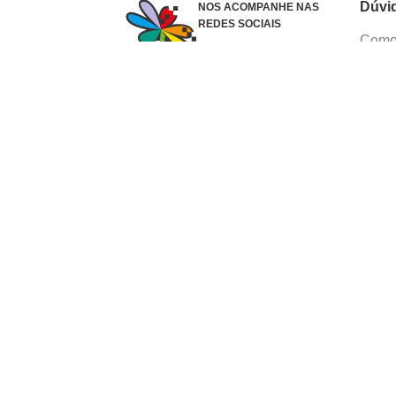
Dúvi
NOS ACOMPANHE NAS
REDES SOCIAIS
Como 
Dúvid
Troca
Polít
Conhe
Siga 
What
Formas de pagamento