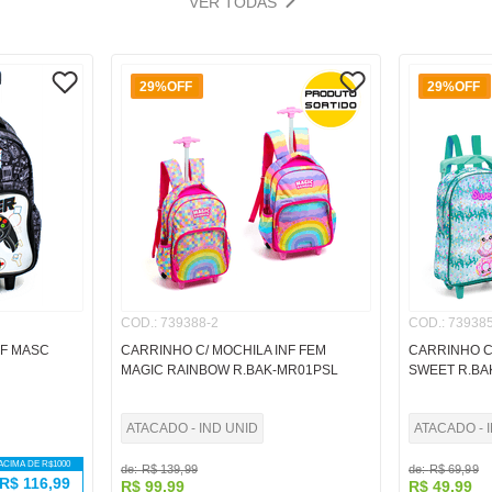
VER TODAS
29%
OFF
29%
OFF
COD.
:
739388-2
COD.
:
739385
NF MASC
CARRINHO C/ MOCHILA INF FEM
CARRINHO C
MAGIC RAINBOW R.BAK-MR01PSL
SWEET R.BA
ATACADO - IND UNID
ATACADO - 
ACIMA DE R$
1000
de:
R$
139
,
99
de:
R$
69
,
99
R$
116,99
R$
99
,
99
R$
49
,
99