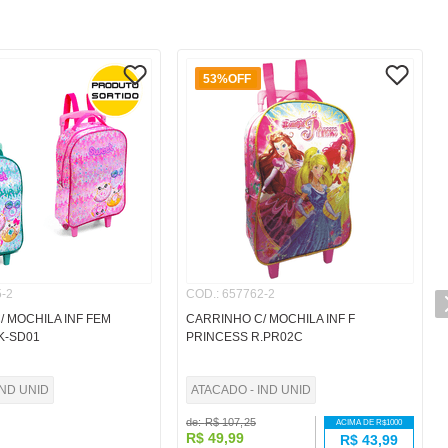
53%
OFF
-2
COD.
:
657762-2
/ MOCHILA INF FEM
CARRINHO C/ MOCHILA INF F
K-SD01
PRINCESS R.PR02C
IND UNID
ATACADO - IND UNID
de:
R$
107
,
25
ACIMA DE R$
1000
R$
49
,
99
R$
43,99