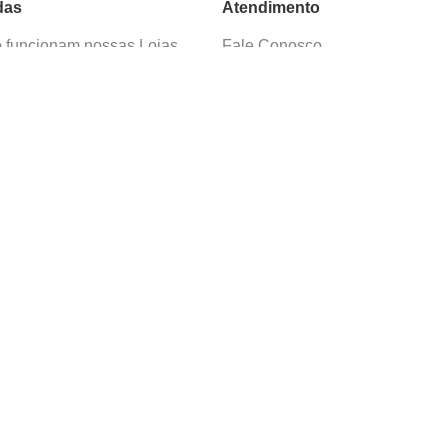
das
Atendimento
funcionam nossas Lojas
Fale Conosco
as de Cadastro
Termos de Uso
 e Devolução
E-mail:
sac@cacula
.
com
ica de Privacidade
Telefone:
4020
-
0220
ça nossos cursos
Horário SAC:
nosso canal no
Seg. a Sex. 08:30 às 17:45
sapp
(exceto feriados)