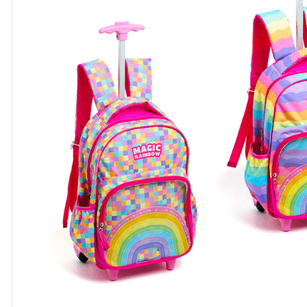
8
º
cola
9
º
barbante
10
º
pasta