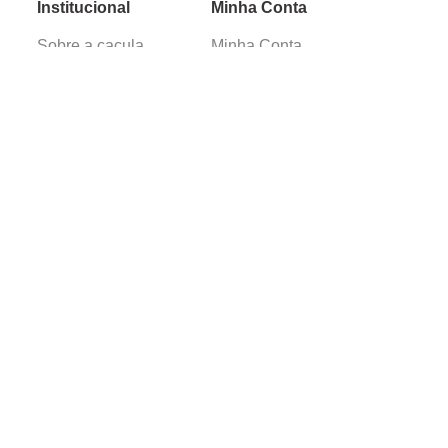
Institucional
Minha Conta
Sobre a caçula
Minha Conta
Lojas
Pedidos
Trabalhe Conosco
Verificada por