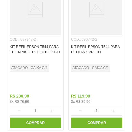
COD.
:
687948-2
COD.
:
696742-2
KIT REFIL EPSON T544 PARA
KIT REFIL EPSON T544 PARA
ECOTANK L3150 L3110 L5190
ECOTANK PRETO
ATACADO - CAIXA C/4
ATACADO - CAIXA C/2
R$
230
,
90
R$
119
,
90
3
x
R$
76
,
96
3
x
R$
39
,
96
－
＋
－
＋
COMPRAR
COMPRAR