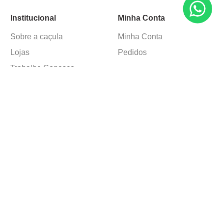
Institucional
Minha Conta
Sobre a caçula
Minha Conta
Lojas
Pedidos
Trabalhe Conosco
Formas de pagamento
Verificada por
Ⓒ Copyright 1982-2025 Grupo Caçula - Parco Papelaria Ltda.