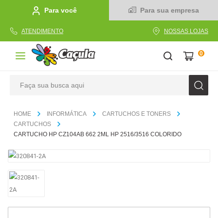
Para você
Para sua empresa
ATENDIMENTO
NOSSAS LOJAS
0
Faça sua busca aqui
TERMOS MAIS BUSCADOS
INFORMÁTICA
CARTUCHOS E TONERS
1
º
caderno
CARTUCHOS
CARTUCHO HP CZ104AB 662 2ML HP 2516/3516 COLORIDO
2
º
linha
3
º
caneta
4
º
tecido
5
º
caixa
6
º
pincel