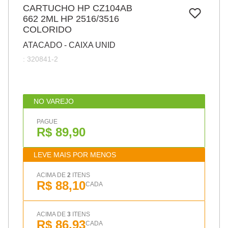
7
º
CARTUCHO HP CZ104AB
papel
662 2ML HP 2516/3516
8
º
cola
COLORIDO
9
º
barbante
ATACADO - CAIXA UNID
:
320841-2
10
º
pasta
NO VAREJO
PAGUE
R$ 89,90
LEVE MAIS POR MENOS
ACIMA DE
2
ITENS
R$ 88,10
CADA
ACIMA DE
3
ITENS
R$ 86,93
CADA