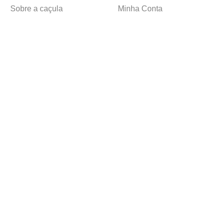
Sobre a caçula
Minha Conta
Lojas
Pedidos
Trabalhe Conosco
Formas de pagamento
Verificada por
Ⓒ Copyright 1982-2025 Grupo Caçula - Parco Papelaria Ltda.
CNPJ: 05.214.053/0018-77
Powered by
Developed by