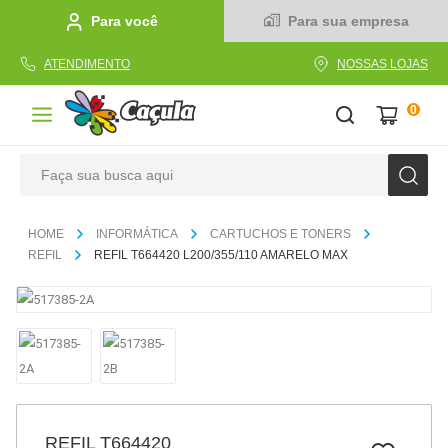
Para você
Para sua empresa
ATENDIMENTO
NOSSAS LOJAS
0
Faça sua busca aqui
TERMOS MAIS BUSCADOS
INFORMÁTICA
CARTUCHOS E TONERS
1
º
caderno
REFIL
REFIL T664420 L200/355/110 AMARELO MAX
2
º
linha
3
º
caneta
4
º
tecido
5
º
caixa
6
º
papel
REFIL T664420