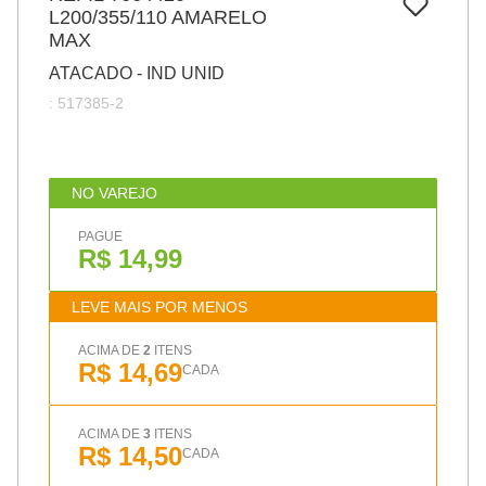
7
º
L200/355/110 AMARELO
pincel
MAX
8
º
cola
ATACADO - IND UNID
9
º
barbante
:
517385-2
10
º
fita
NO VAREJO
PAGUE
R$ 14,99
LEVE MAIS POR MENOS
ACIMA DE
2
ITENS
R$ 14,69
CADA
ACIMA DE
3
ITENS
R$ 14,50
CADA