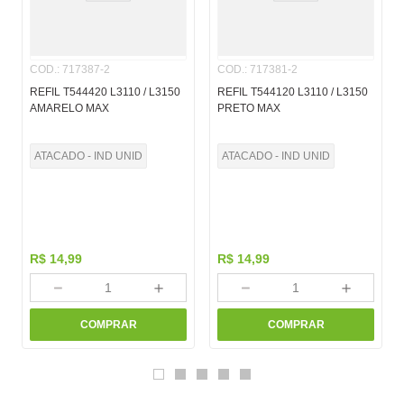
COD.
:
717387-2
COD.
:
717381-2
REFIL T544420 L3110 / L3150
REFIL T544120 L3110 / L3150
AMARELO MAX
PRETO MAX
ATACADO - IND UNID
ATACADO - IND UNID
R$
14
,
99
R$
14
,
99
－
＋
－
＋
COMPRAR
COMPRAR