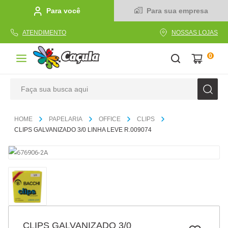
Para você
Para sua empresa
ATENDIMENTO
NOSSAS LOJAS
0
Faça sua busca aqui
TERMOS MAIS BUSCADOS
PAPELARIA
OFFICE
CLIPS
1
º
caderno
CLIPS GALVANIZADO 3/0 LINHA LEVE R.009074
2
º
linha
3
º
caneta
4
º
tecido
5
º
caixa
6
º
pincel
CLIPS GALVANIZADO 3/0