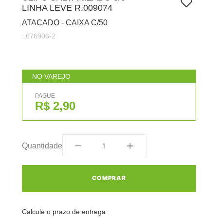
7
º
LINHA LEVE R.009074
papel
ATACADO - CAIXA C/50
8
º
cola
:
676906-2
9
º
barbante
10
º
havaianas
NO VAREJO
PAGUE
R$ 2,90
Quantidade
COMPRAR
Calcule o prazo de entrega