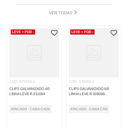
VER TODAS
LEVE + POR -
LEVE + POR -
COD.
:
675959-2
COD.
:
676908-2
CLIPS GALVANIZADO 4/0
CLIPS GALVANIZADO 6/0
LINHA LEVE R.011084
LINHA LEVE R.009098
ATACADO - CAIXA C/420
ATACADO - CAIXA C/50