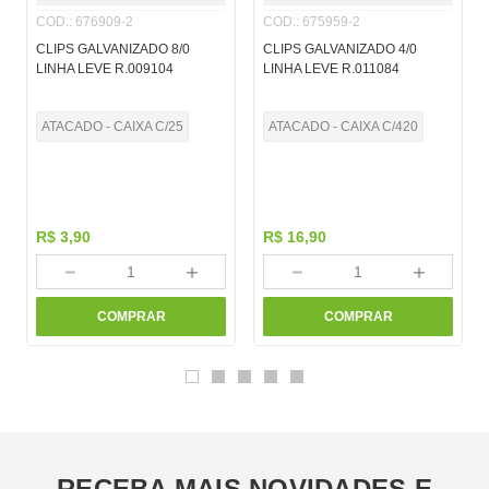
COD.
:
676909-2
COD.
:
675959-2
CLIPS GALVANIZADO 8/0
CLIPS GALVANIZADO 4/0
LINHA LEVE R.009104
LINHA LEVE R.011084
ATACADO - CAIXA C/25
ATACADO - CAIXA C/420
R$
3
,
90
R$
16
,
90
－
＋
－
＋
COMPRAR
COMPRAR
RECEBA MAIS NOVIDADES E