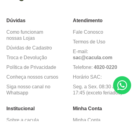
Dúvidas
Atendimento
Como funcionam
Fale Conosco
nossas Lojas
Termos de Uso
Dúvidas de Cadastro
E-mail:
Troca e Devolução
sac@cacula
.
com
Política de Privacidade
Telefone:
4020
-
0220
Conheça nossos cursos
Horário SAC:
Siga nosso canal no
Seg. a Sex. 08:30 às
Whatsapp
17:45 (exceto feriados)
Institucional
Minha Conta
Sobre a caçula
Minha Conta
Lojas
Pedidos