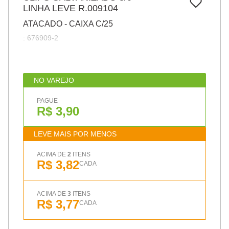
7
º
LINHA LEVE R.009104
pincel
ATACADO - CAIXA C/25
8
º
cola
:
676909-2
9
º
barbante
10
º
fita
NO VAREJO
PAGUE
R$ 3,90
LEVE MAIS POR MENOS
ACIMA DE
2
ITENS
R$ 3,82
CADA
ACIMA DE
3
ITENS
R$ 3,77
CADA