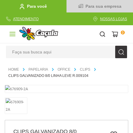
Para você
Para sua empresa
ATENDIMENTO
NOSSAS LOJAS
0
Faça sua busca aqui
TERMOS MAIS BUSCADOS
PAPELARIA
OFFICE
CLIPS
1
º
caderno
CLIPS GALVANIZADO 8/0 LINHA LEVE R.009104
2
º
linha
3
º
caneta
4
º
tecido
5
º
caixa
6
º
papel
CLIPS GALVANIZADO 8/0