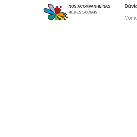
Dúvi
NOS ACOMPANHE NAS
REDES SOCIAIS
Como 
Dúvid
Troca
Polít
Conhe
Siga 
What
Formas de pagamento