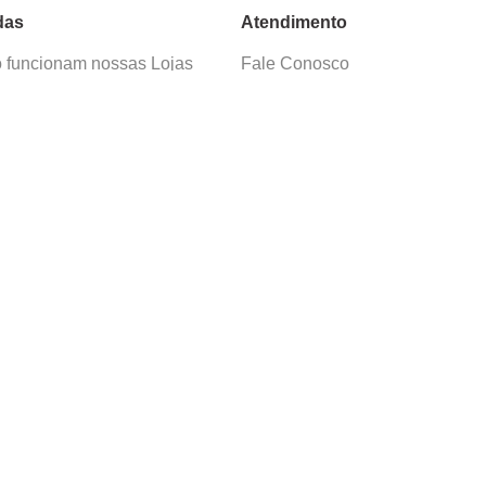
das
Atendimento
funcionam nossas Lojas
Fale Conosco
as de Cadastro
Termos de Uso
 e Devolução
E-mail:
sac@cacula
.
com
ica de Privacidade
Telefone:
4020
-
0220
ça nossos cursos
Horário SAC:
nosso canal no
Seg. a Sex. 08:30 às 17:45
sapp
(exceto feriados)