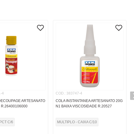
-4
COD.
:
383747-4
DECOUPAGE ARTESANATO
COLA INSTANTANEA ARTESANATO 20G
 R.26400106000
N1 BAIXA VISCOSIDADE R.20527
PCT C/6
MULTIPLO - CAIXA C/10