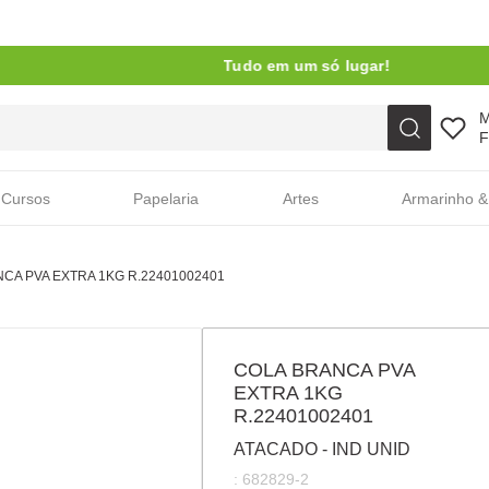
Tudo em um só lugar!
Faça sua busca aqui
F
Cursos
Papelaria
Artes
Armarinho &
CA PVA EXTRA 1KG R.22401002401
COLA BRANCA PVA
EXTRA 1KG
R.22401002401
ATACADO - IND UNID
:
682829-2