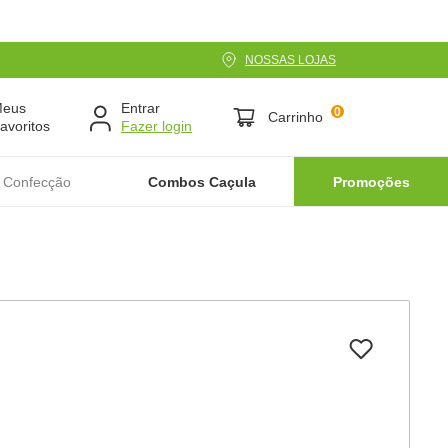
NOSSAS LOJAS
Meus
Entrar
0
Carrinho
avoritos
 Confecção
Combos Caçula
Promoções