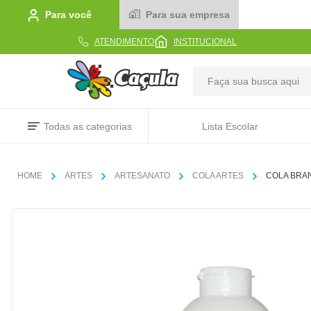
Para você
Para sua empresa
ATENDIMENTO
INSTITUCIONAL
TERMOS MAIS BUSCADOS
Todas as categorias
Lista Escolar
1
º
caderno
2
º
linha
ARTES
ARTESANATO
COLA ARTES
COLA BRAN
3
º
caneta
4
º
tecido
5
º
caixa
6
º
papel
7
º
pincel