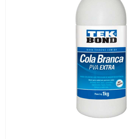
8
º
cola
9
º
barbante
10
º
fita