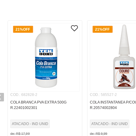
21%
OFF
21%
OFF
COD.
:
682828-2
COD.
:
585527-2
COLA BRANCA PVA EXTRA 500G
COLA INSTANTANEA P/CO
R.22401002301
R.20574002804
ATACADO - IND UNID
ATACADO - IND UNID
de:
R$
17
,
99
de:
R$
9
,
99