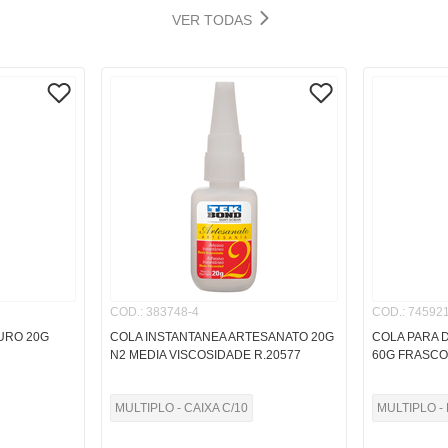
VER TODAS
COD.
:
383748-4
COD.
:
745921
URO 20G
COLA INSTANTANEA ARTESANATO 20G
COLA PARA 
N2 MEDIA VISCOSIDADE R.20577
60G FRASCO
MULTIPLO - CAIXA C/10
MULTIPLO - 