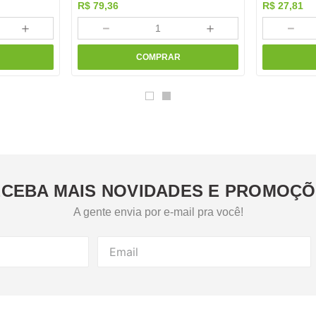
R$
79
,
36
R$
27
,
81
＋
－
＋
－
COMPRAR
CEBA MAIS NOVIDADES E PROMOÇ
A gente envia por e-mail pra você!