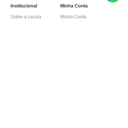
Institucional
Minha Conta
Sobre a caçula
Minha Conta
Lojas
Pedidos
Trabalhe Conosco
Verificada por