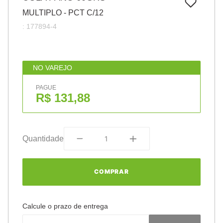
7
º
papel
MULTIPLO - PCT C/12
8
º
cola
:
177894-4
9
º
barbante
10
º
havaianas
NO VAREJO
PAGUE
R$ 131,88
Quantidade
COMPRAR
Calcule o prazo de entrega